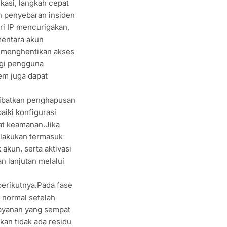
ikasi, langkah cepat
 penyebaran insiden
ri IP mencurigakan,
mentara akun
n menghentikan akses
agi pengguna
tem juga dapat
elibatkan penghapusan
iki konfigurasi
kat keamanan.Jika
ilakukan termasuk
 akun, serta aktivasi
n lanjutan melalui
berikutnya.Pada fase
i normal setelah
layanan yang sempat
kan tidak ada residu