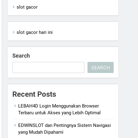
slot gacor
slot gacor hari ini
Search
SEARCH
Recent Posts
LEBAH4D Login Menggunakan Browser
Terbaru untuk Akses yang Lebih Optimal
EDWINSLOT dan Pentingnya Sistem Navigasi
yang Mudah Dipahami