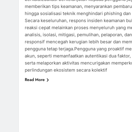
memberikan tips keamanan, menyarankan pembaruan
hingga sosialisasi teknik menghindari phishing dan 
Secara keseluruhan, respons insiden keamanan bu
reaksi cepat melainkan proses menyeluruh yang m
analisis, isolasi, mitigasi, pemulihan, pelaporan, d
responsif mencegah kerugian lebih besar dan mem
pengguna tetap terjaga.Pengguna yang proaktif m
akun, seperti memanfaatkan autentikasi dua faktor
serta melaporkan aktivitas mencurigakan memperku
perlindungan ekosistem secara kolektif
Read More