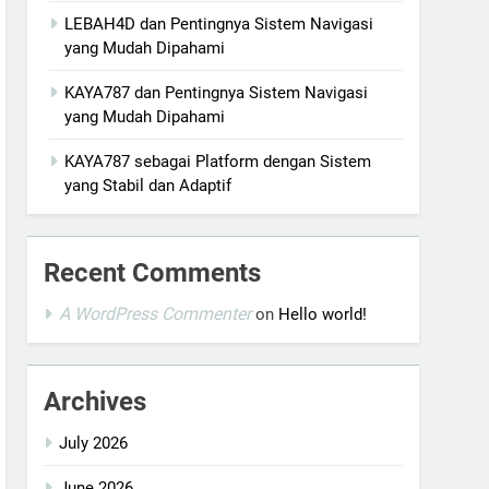
LEBAH4D dan Pentingnya Sistem Navigasi
yang Mudah Dipahami
KAYA787 dan Pentingnya Sistem Navigasi
yang Mudah Dipahami
KAYA787 sebagai Platform dengan Sistem
yang Stabil dan Adaptif
Recent Comments
A WordPress Commenter
on
Hello world!
Archives
July 2026
June 2026