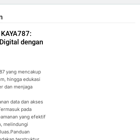
n
 KAYA787:
igital dengan
787 yang mencakup
tem, hingga edukasi
er dan menjaga
anan data dan akses
.Termasuk pada
eamanan yang efektif
n, melindungi
 luas.Panduan
dakan terstruktur