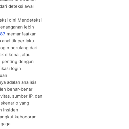
dari deteksi awal
eksi dini.Mendeteksi
penanganan lebih
787
memanfaatkan
analitik perilaku
ogin berulang dari
k dikenal, atau
an penting dengan
ikasi login
juan
ya adalah analisis
iden benar-benar
ivitas, sumber IP, dan
 skenario yang
n insiden
yangkut kebocoran
 gagal