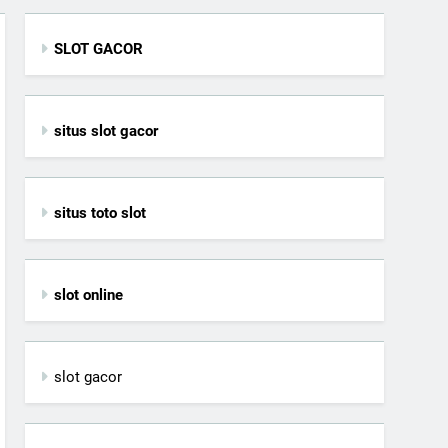
SLOT GACOR
situs slot gacor
situs toto slot
slot online
slot gacor