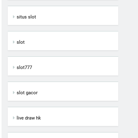
situs slot
slot
slot777
slot gacor
live draw hk