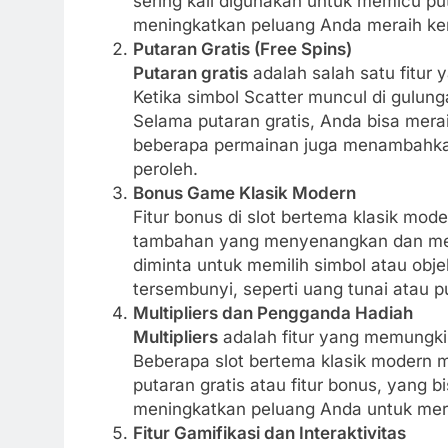
sering kali digunakan untuk memicu pu
meningkatkan peluang Anda meraih k
Putaran Gratis (Free Spins)
Putaran gratis
adalah salah satu fitur 
Ketika simbol Scatter muncul di gulung
Selama putaran gratis, Anda bisa me
beberapa permainan juga menambahk
peroleh.
Bonus Game Klasik Modern
Fitur bonus di slot bertema klasik mo
tambahan yang menyenangkan dan men
diminta untuk memilih simbol atau obj
tersembunyi, seperti uang tunai atau pu
Multipliers dan Pengganda Hadiah
Multipliers
adalah fitur yang memung
Beberapa slot bertema klasik modern
putaran gratis atau fitur bonus, yang 
meningkatkan peluang Anda untuk mer
Fitur Gamifikasi dan Interaktivitas