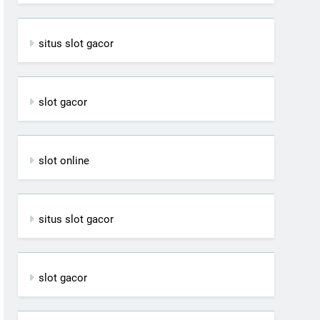
situs slot gacor
slot gacor
slot online
situs slot gacor
slot gacor