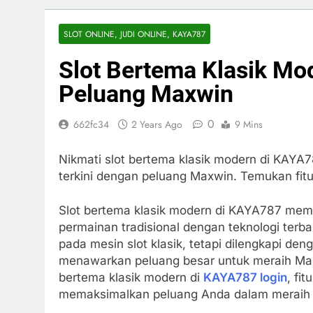
SLOT ONLINE, JUDI ONLINE, KAYA787
Slot Bertema Klasik M
Peluang Maxwin
0
662fc34
2 Years Ago
9 Mins
Nikmati slot bertema klasik modern di KAYA
terkini dengan peluang Maxwin. Temukan fitu
Slot bertema klasik modern di KAYA787 m
permainan tradisional dengan teknologi terb
pada mesin slot klasik, tetapi dilengkapi denga
menawarkan peluang besar untuk meraih Maxw
bertema klasik modern di
KAYA787 login
, fi
memaksimalkan peluang Anda dalam meraih