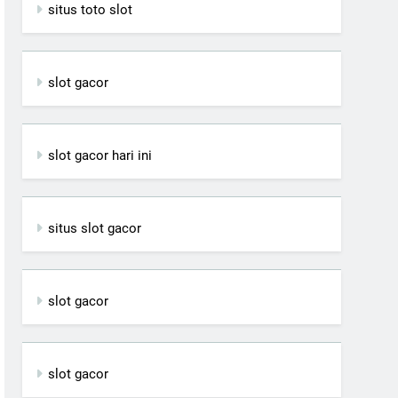
situs toto slot
slot gacor
slot gacor hari ini
situs slot gacor
slot gacor
slot gacor