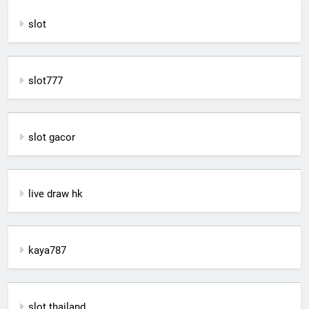
slot
slot777
slot gacor
live draw hk
kaya787
slot thailand