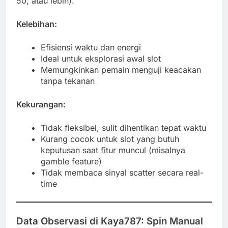
50, atau lebih).
Kelebihan:
Efisiensi waktu dan energi
Ideal untuk eksplorasi awal slot
Memungkinkan pemain menguji keacakan
tanpa tekanan
Kekurangan:
Tidak fleksibel, sulit dihentikan tepat waktu
Kurang cocok untuk slot yang butuh
keputusan saat fitur muncul (misalnya
gamble feature)
Tidak membaca sinyal scatter secara real-
time
Data Observasi di Kaya787: Spin Manual