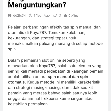
Menguntungkan?
0
662fc34
1 Year Ago
6 Mins
Pelajari perbandingan efektivitas spin manual dan
otomatis di Kaya787. Temukan kelebihan,
kekurangan, dan strategi tepat untuk
memaksimalkan peluang menang di setiap metode
spin.
Dalam permainan slot online seperti yang
ditawarkan oleh
Kaya787
, salah satu elemen yang
sering kali menjadi perdebatan di kalangan pemain
adalah pilihan antara
spin manual dan spin
otomatis
. Kedua metode ini memiliki karakteristik
dan strategi masing-masing, dan tidak sedikit
pemain yang merasa bahwa salah satunya lebih
unggul dalam hal frekuensi kemenangan atau
kestabilan permainan.