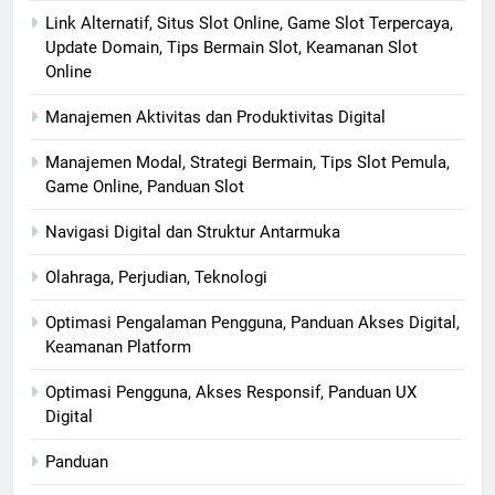
Link Alternatif, Situs Slot Online, Game Slot Terpercaya,
Update Domain, Tips Bermain Slot, Keamanan Slot
Online
Manajemen Aktivitas dan Produktivitas Digital
Manajemen Modal, Strategi Bermain, Tips Slot Pemula,
Game Online, Panduan Slot
Navigasi Digital dan Struktur Antarmuka
Olahraga, Perjudian, Teknologi
Optimasi Pengalaman Pengguna, Panduan Akses Digital,
Keamanan Platform
Optimasi Pengguna, Akses Responsif, Panduan UX
Digital
Panduan