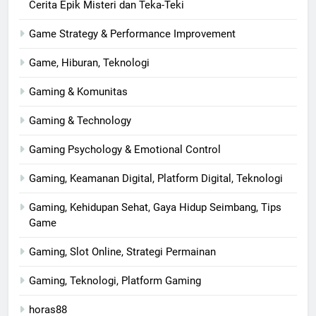
Cerita Epik Misteri dan Teka-Teki
Game Strategy & Performance Improvement
Game, Hiburan, Teknologi
Gaming & Komunitas
Gaming & Technology
Gaming Psychology & Emotional Control
Gaming, Keamanan Digital, Platform Digital, Teknologi
Gaming, Kehidupan Sehat, Gaya Hidup Seimbang, Tips
Game
Gaming, Slot Online, Strategi Permainan
Gaming, Teknologi, Platform Gaming
horas88