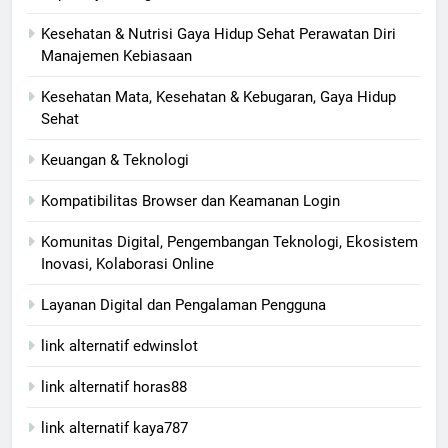
Kesehatan & Nutrisi Gaya Hidup Sehat Perawatan Diri
Manajemen Kebiasaan
Kesehatan Mata, Kesehatan & Kebugaran, Gaya Hidup
Sehat
Keuangan & Teknologi
Kompatibilitas Browser dan Keamanan Login
Komunitas Digital, Pengembangan Teknologi, Ekosistem
Inovasi, Kolaborasi Online
Layanan Digital dan Pengalaman Pengguna
link alternatif edwinslot
link alternatif horas88
link alternatif kaya787