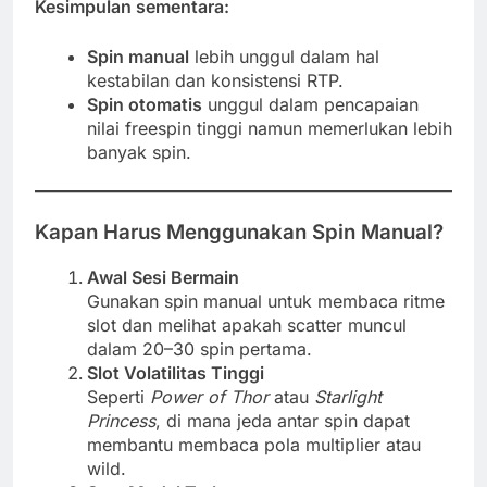
Kesimpulan sementara:
Spin manual
lebih unggul dalam hal
kestabilan dan konsistensi RTP.
Spin otomatis
unggul dalam pencapaian
nilai freespin tinggi namun memerlukan lebih
banyak spin.
Kapan Harus Menggunakan Spin Manual?
Awal Sesi Bermain
Gunakan spin manual untuk membaca ritme
slot dan melihat apakah scatter muncul
dalam 20–30 spin pertama.
Slot Volatilitas Tinggi
Seperti
Power of Thor
atau
Starlight
Princess
, di mana jeda antar spin dapat
membantu membaca pola multiplier atau
wild.