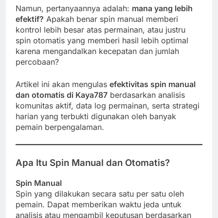
Namun, pertanyaannya adalah:
mana yang lebih
efektif?
Apakah benar spin manual memberi
kontrol lebih besar atas permainan, atau justru
spin otomatis yang memberi hasil lebih optimal
karena mengandalkan kecepatan dan jumlah
percobaan?
Artikel ini akan mengulas
efektivitas spin manual
dan otomatis di Kaya787
berdasarkan analisis
komunitas aktif, data log permainan, serta strategi
harian yang terbukti digunakan oleh banyak
pemain berpengalaman.
Apa Itu Spin Manual dan Otomatis?
Spin Manual
Spin yang dilakukan secara satu per satu oleh
pemain. Dapat memberikan waktu jeda untuk
analisis atau mengambil keputusan berdasarkan