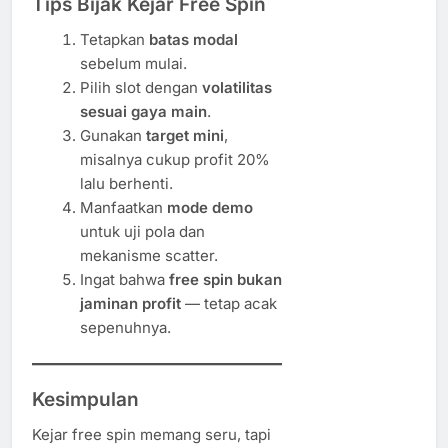
Tips Bijak Kejar Free Spin
Tetapkan
batas modal
sebelum mulai.
Pilih slot dengan
volatilitas
sesuai gaya main
.
Gunakan
target mini
,
misalnya cukup profit 20%
lalu berhenti.
Manfaatkan
mode demo
untuk uji pola dan
mekanisme scatter.
Ingat bahwa
free spin bukan
jaminan profit
— tetap acak
sepenuhnya.
Kesimpulan
Kejar free spin memang seru, tapi