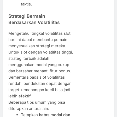
taktis.
Strategi Bermain
Berdasarkan Volatilitas
Mengetahui tingkat volatilitas slot
hari ini dapat membantu pemain
menyesuaikan strategi mereka.
Untuk slot dengan volatilitas tinggi,
strategi terbaik adalah
menggunakan modal yang cukup
dan bersabar menanti fitur bonus.
Sementara pada slot volatilitas
rendah, pendekatan cepat dengan
target kemenangan kecil bisa jadi
lebih efektif.
Beberapa tips umum yang bisa
diterapkan antara lain:
Tetapkan
batas modal dan