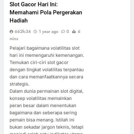
Slot Gacor Hari Ini:
Memahami Pola Pergerakan
Hadiah
662fc34
1 year ago
0
6
mins
Pelajari bagaimana volatilitas slot
hari ini memengaruhi kemenangan.
Temukan ciri-ciri slot gacor
dengan tingkat volatilitas terpantau
dan cara memanfaatkannya secara
strategis.
Dalam dunia permainan slot digital,
konsep volatilitas memainkan
peran besar dalam menentukan
bagaimana dan seberapa sering
pemain bisa menang. Istilah ini
bukan sekadar jargon teknis, tetapi