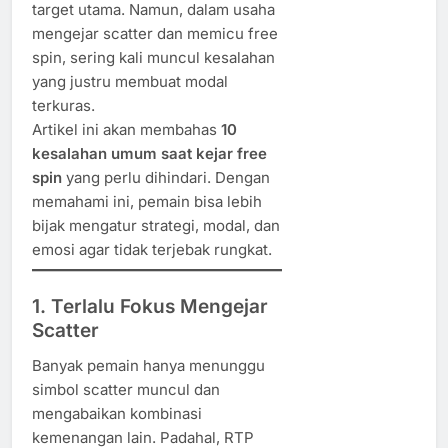
target utama. Namun, dalam usaha
mengejar scatter dan memicu free
spin, sering kali muncul kesalahan
yang justru membuat modal
terkuras.
Artikel ini akan membahas
10
kesalahan umum saat kejar free
spin
yang perlu dihindari. Dengan
memahami ini, pemain bisa lebih
bijak mengatur strategi, modal, dan
emosi agar tidak terjebak rungkat.
1. Terlalu Fokus Mengejar
Scatter
Banyak pemain hanya menunggu
simbol scatter muncul dan
mengabaikan kombinasi
kemenangan lain. Padahal, RTP