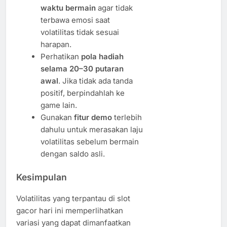
waktu bermain
agar tidak
terbawa emosi saat
volatilitas tidak sesuai
harapan.
Perhatikan
pola hadiah
selama 20–30 putaran
awal
. Jika tidak ada tanda
positif, berpindahlah ke
game lain.
Gunakan
fitur demo
terlebih
dahulu untuk merasakan laju
volatilitas sebelum bermain
dengan saldo asli.
Kesimpulan
Volatilitas yang terpantau di slot
gacor hari ini memperlihatkan
variasi yang dapat dimanfaatkan