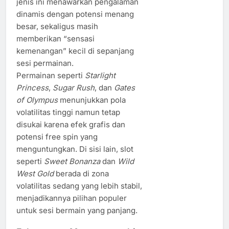
jenis ini menawarkan pengalaman
dinamis dengan potensi menang
besar, sekaligus masih
memberikan “sensasi
kemenangan” kecil di sepanjang
sesi permainan.
Permainan seperti
Starlight
Princess
,
Sugar Rush
, dan
Gates
of Olympus
menunjukkan pola
volatilitas tinggi namun tetap
disukai karena efek grafis dan
potensi free spin yang
menguntungkan. Di sisi lain, slot
seperti
Sweet Bonanza
dan
Wild
West Gold
berada di zona
volatilitas sedang yang lebih stabil,
menjadikannya pilihan populer
untuk sesi bermain yang panjang.