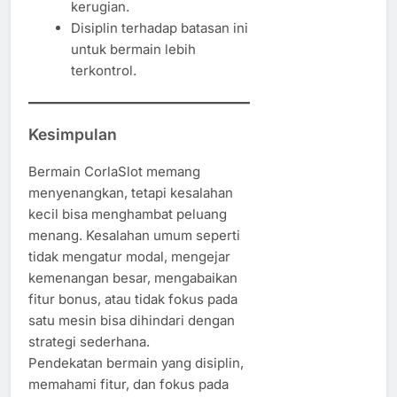
kerugian.
Disiplin terhadap batasan ini
untuk bermain lebih
terkontrol.
Kesimpulan
Bermain CorlaSlot memang
menyenangkan, tetapi kesalahan
kecil bisa menghambat peluang
menang. Kesalahan umum seperti
tidak mengatur modal, mengejar
kemenangan besar, mengabaikan
fitur bonus, atau tidak fokus pada
satu mesin bisa dihindari dengan
strategi sederhana.
Pendekatan bermain yang disiplin,
memahami fitur, dan fokus pada