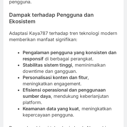
pengguna.
Dampak terhadap Pengguna dan
Ekosistem
Adaptasi Kaya787 terhadap tren teknologi modern
memberikan manfaat signifikan:
Pengalaman pengguna yang konsisten dan
responsif
di berbagai perangkat.
Stabilitas sistem tinggi
, meminimalkan
downtime dan gangguan.
Personalisasi konten dan fitur
,
meningkatkan engagement.
Efisiensi operasional dan penggunaan
sumber daya
, mendukung keberlanjutan
platform.
Keamanan data yang kuat
, meningkatkan
kepercayaan pengguna.