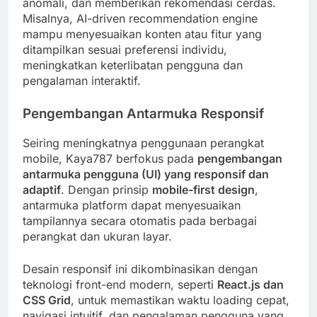
anomali, dan memberikan rekomendasi cerdas.
Misalnya, AI-driven recommendation engine
mampu menyesuaikan konten atau fitur yang
ditampilkan sesuai preferensi individu,
meningkatkan keterlibatan pengguna dan
pengalaman interaktif.
Pengembangan Antarmuka Responsif
Seiring meningkatnya penggunaan perangkat
mobile, Kaya787 berfokus pada
pengembangan
antarmuka pengguna (UI) yang responsif dan
adaptif
. Dengan prinsip
mobile-first design
,
antarmuka platform dapat menyesuaikan
tampilannya secara otomatis pada berbagai
perangkat dan ukuran layar.
Desain responsif ini dikombinasikan dengan
teknologi front-end modern, seperti
React.js dan
CSS Grid
, untuk memastikan waktu loading cepat,
navigasi intuitif, dan pengalaman pengguna yang