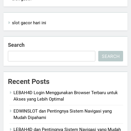
slot gacor hari ini
Search
SEARCH
Recent Posts
LEBAH4D Login Menggunakan Browser Terbaru untuk
Akses yang Lebih Optimal
EDWINSLOT dan Pentingnya Sistem Navigasi yang
Mudah Dipahami
LEBAH4D dan Pentingnya Sistem Navigasi yang Mudah