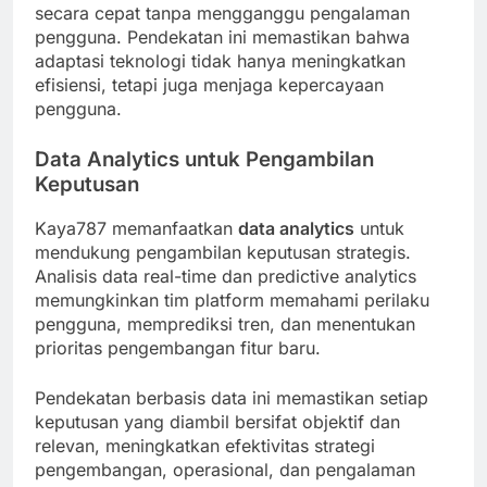
secara cepat tanpa mengganggu pengalaman
pengguna. Pendekatan ini memastikan bahwa
adaptasi teknologi tidak hanya meningkatkan
efisiensi, tetapi juga menjaga kepercayaan
pengguna.
Data Analytics untuk Pengambilan
Keputusan
Kaya787 memanfaatkan
data analytics
untuk
mendukung pengambilan keputusan strategis.
Analisis data real-time dan predictive analytics
memungkinkan tim platform memahami perilaku
pengguna, memprediksi tren, dan menentukan
prioritas pengembangan fitur baru.
Pendekatan berbasis data ini memastikan setiap
keputusan yang diambil bersifat objektif dan
relevan, meningkatkan efektivitas strategi
pengembangan, operasional, dan pengalaman