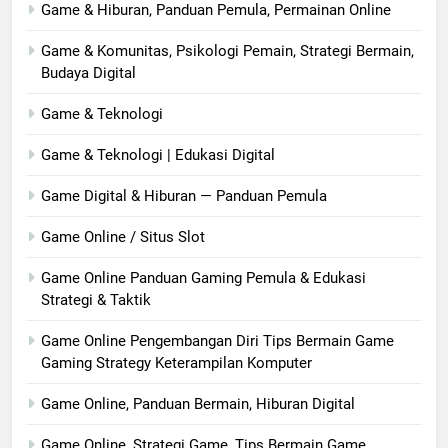
Game & Hiburan, Panduan Pemula, Permainan Online
Game & Komunitas, Psikologi Pemain, Strategi Bermain,
Budaya Digital
Game & Teknologi
Game & Teknologi | Edukasi Digital
Game Digital & Hiburan — Panduan Pemula
Game Online / Situs Slot
Game Online Panduan Gaming Pemula & Edukasi
Strategi & Taktik
Game Online Pengembangan Diri Tips Bermain Game
Gaming Strategy Keterampilan Komputer
Game Online, Panduan Bermain, Hiburan Digital
Game Online, Strategi Game, Tips Bermain Game,