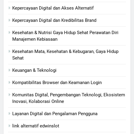
Kepercayaan Digital dan Akses Alternatif
Kepercayaan Digital dan Kredibilitas Brand
Kesehatan & Nutrisi Gaya Hidup Sehat Perawatan Diri
Manajemen Kebiasaan
Kesehatan Mata, Kesehatan & Kebugaran, Gaya Hidup
Sehat
Keuangan & Teknologi
Kompatibilitas Browser dan Keamanan Login
Komunitas Digital, Pengembangan Teknologi, Ekosistem
Inovasi, Kolaborasi Online
Layanan Digital dan Pengalaman Pengguna
link alternatif edwinslot