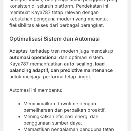
konsisten di seluruh platform. Pendekatan ini
membuat Kaya787 tetap relevan dengan
kebutuhan pengguna modern yang menuntut
fleksibilitas akses dari berbagai perangkat.
Optimalisasi Sistem dan Automasi
Adaptasi terhadap tren modern juga mencakup
automasi operasional
dan optimasi sistem.
Kaya787 memanfaatkan
auto-scaling, load
balancing adaptif, dan predictive maintenance
untuk menjaga performa tetap tinggi.
Automasi ini membantu:
Meminimalkan downtime dengan
pemeliharaan dan perbaikan proaktif.
Meningkatkan efisiensi energi dan
penggunaan sumber daya.
Memastikan pengalaman pengguna tetap