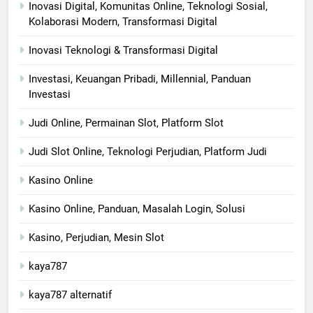
Inovasi Digital, Komunitas Online, Teknologi Sosial,
Kolaborasi Modern, Transformasi Digital
Inovasi Teknologi & Transformasi Digital
Investasi, Keuangan Pribadi, Millennial, Panduan
Investasi
Judi Online, Permainan Slot, Platform Slot
Judi Slot Online, Teknologi Perjudian, Platform Judi
Kasino Online
Kasino Online, Panduan, Masalah Login, Solusi
Kasino, Perjudian, Mesin Slot
kaya787
kaya787 alternatif