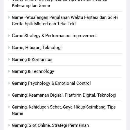
Keterampilan Game
Game Petualangan Perjalanan Waktu Fantasi dan Sci-Fi
Cerita Epik Misteri dan Teka-Teki
Game Strategy & Performance Improvement
Game, Hiburan, Teknologi
Gaming & Komunitas
Gaming & Technology
Gaming Psychology & Emotional Control
Gaming, Keamanan Digital, Platform Digital, Teknologi
Gaming, Kehidupan Sehat, Gaya Hidup Seimbang, Tips
Game
Gaming, Slot Online, Strategi Permainan