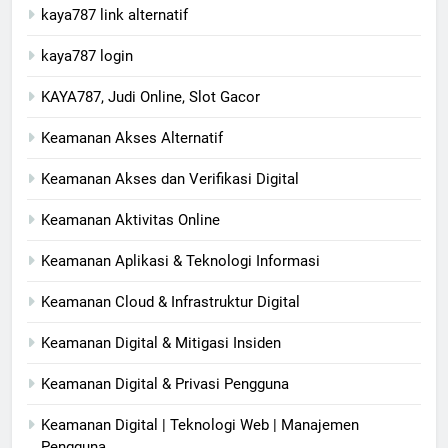
kaya787 link alternatif
kaya787 login
KAYA787, Judi Online, Slot Gacor
Keamanan Akses Alternatif
Keamanan Akses dan Verifikasi Digital
Keamanan Aktivitas Online
Keamanan Aplikasi & Teknologi Informasi
Keamanan Cloud & Infrastruktur Digital
Keamanan Digital & Mitigasi Insiden
Keamanan Digital & Privasi Pengguna
Keamanan Digital | Teknologi Web | Manajemen
Pengguna