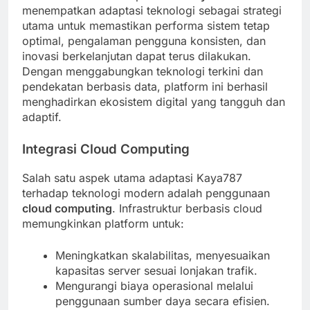
menempatkan adaptasi teknologi sebagai strategi
utama untuk memastikan performa sistem tetap
optimal, pengalaman pengguna konsisten, dan
inovasi berkelanjutan dapat terus dilakukan.
Dengan menggabungkan teknologi terkini dan
pendekatan berbasis data, platform ini berhasil
menghadirkan ekosistem digital yang tangguh dan
adaptif.
Integrasi Cloud Computing
Salah satu aspek utama adaptasi Kaya787
terhadap teknologi modern adalah penggunaan
cloud computing
. Infrastruktur berbasis cloud
memungkinkan platform untuk:
Meningkatkan skalabilitas, menyesuaikan
kapasitas server sesuai lonjakan trafik.
Mengurangi biaya operasional melalui
penggunaan sumber daya secara efisien.