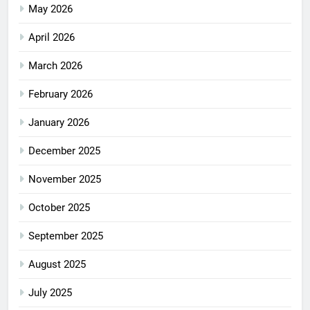
May 2026
April 2026
March 2026
February 2026
January 2026
December 2025
November 2025
October 2025
September 2025
August 2025
July 2025