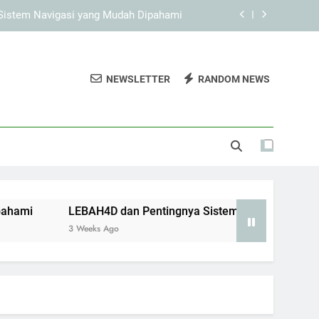
istem Navigasi yang Mudah Dipahami
Sistem Navigasi yang Mudah Dipahami
Sistem Navigasi yang Mudah Dipahami
NEWSLETTER
RANDOM NEWS
baru untuk Akses yang Lebih Optimal
up Yang Lebih Bermakna Dan Menyenangkan.
istem Navigasi yang Mudah Dipahami
Sistem Navigasi yang Mudah Dipahami
Sistem Navigasi yang Mudah Dipahami
LEBAH4D dan Pentingnya Sistem Navigasi yang Mudah Dipa
3 Weeks Ago