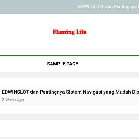
EDWINSLOT dan Pentingnya S
LEBAH4D dan Pentingnya 
KAYA787 dan Pentingnya 
ming Life
LEBAH4D Login Menggunakan Browser Ter
nspirasi Gaya Hidup Yang Positif Di Flaming Life. Untuk Hid
EDWINSLOT dan Pentingnya S
SAMPLE PAGE
LEBAH4D dan Pentingnya 
KAYA787 dan Pentingnya 
dan Pentingnya Sistem Navigasi yang Mudah Dipahami