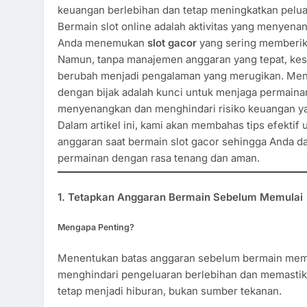
keuangan berlebihan dan tetap meningkatkan pelu
Bermain slot online adalah aktivitas yang menyenan
Anda menemukan
slot gacor
yang sering memberi
Namun, tanpa manajemen anggaran yang tepat, kes
berubah menjadi pengalaman yang merugikan. Men
dengan bijak adalah kunci untuk menjaga permaina
menyenangkan dan menghindari risiko keuangan yan
Dalam artikel ini, kami akan membahas tips efektif
anggaran saat bermain slot gacor sehingga Anda d
permainan dengan rasa tenang dan aman.
1.
Tetapkan Anggaran Bermain Sebelum Memulai
Mengapa Penting?
Menentukan batas anggaran sebelum bermain me
menghindari pengeluaran berlebihan dan memasti
tetap menjadi hiburan, bukan sumber tekanan.