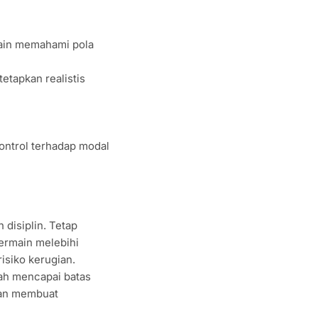
main memahami pola
etapkan realistis
ontrol terhadap modal
 disiplin. Tetap
bermain melebihi
isiko kerugian.
elah mencapai batas
kan membuat