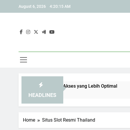
Skip
August 6, 2026
4:20:16 AM
to
content
Fla
Temukan I
r Terbaru untuk Akses yang Lebih Optimal
EDWINSLOT
2 Weeks Ago
HEADLINES
Home
Situs Slot Resmi Thailand