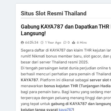
Situs Slot Resmi Thailand
Gabung KAYA787 dan Dapatkan THR 
Langsung!
662fc34
1 Year Ago
0
6 Mins
Segera daftar di KAYA787 dan klaim THR kejutan la
rumit! Nikmati bonus member baru, slot gacor, da
besar dari server Thailand resmi 2025.
Di tengah persaingan ketat dunia perjudian online 
berhasil mencuri perhatian para pemain di Thailan
KAYA787
. Platform ini dikenal sebagai
server slot
menawarkan
bonus kejutan THR (Tunjangan Hadia
bagi para pemain baru. Bagi kamu yang sedang menc
terpercaya dengan peluang menang tinggi dan promo
yang tepat untuk
gabung di KAYA787 dan langsun
kejutan tanpa syarat
kaya787
!