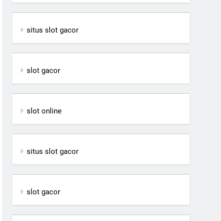
situs slot gacor
slot gacor
slot online
situs slot gacor
slot gacor