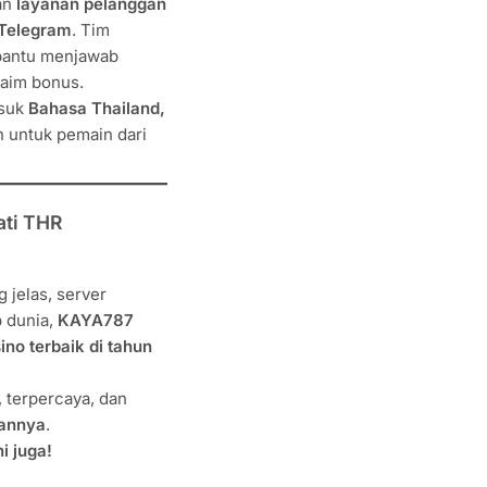
an
layanan pelanggan
 Telegram
. Tim
bantu menjawab
laim bonus.
asuk
Bahasa Thailand,
 untuk pemain dari
ati THR
g jelas, server
p dunia,
KAYA787
ino terbaik di tahun
 terpercaya, dan
annya
.
i juga!