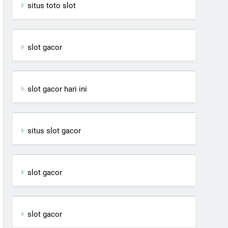
situs toto slot
slot gacor
slot gacor hari ini
situs slot gacor
slot gacor
slot gacor