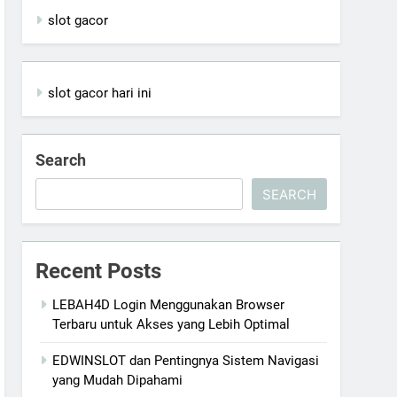
slot gacor
slot gacor hari ini
Search
SEARCH
Recent Posts
LEBAH4D Login Menggunakan Browser
Terbaru untuk Akses yang Lebih Optimal
EDWINSLOT dan Pentingnya Sistem Navigasi
yang Mudah Dipahami