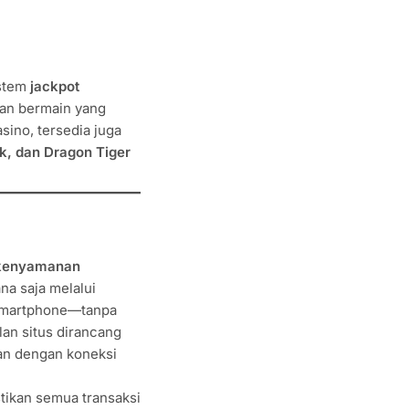
istem
jackpot
an bermain yang
ino, tersedia juga
ck, dan Dragon Tiger
 kenyamanan
na saja melalui
 smartphone—tanpa
an situs dirancang
kan dengan koneksi
ikan semua transaksi