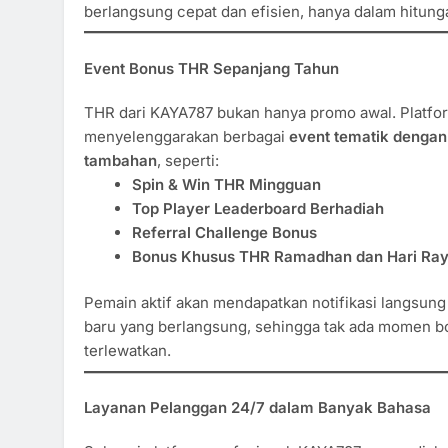
berlangsung cepat dan efisien, hanya dalam hitunga
Event Bonus THR Sepanjang Tahun
THR dari KAYA787 bukan hanya promo awal. Platform
menyelenggarakan berbagai
event tematik dengan
tambahan
, seperti:
Spin & Win THR Mingguan
Top Player Leaderboard Berhadiah
Referral Challenge Bonus
Bonus Khusus THR Ramadhan dan Hari Ra
Pemain aktif akan mendapatkan notifikasi langsung
baru yang berlangsung, sehingga tak ada momen b
terlewatkan.
Layanan Pelanggan 24/7 dalam Banyak Bahasa