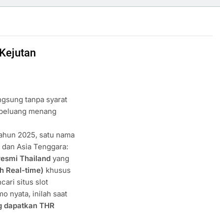
Kejutan
ngsung tanpa syarat
n peluang menang
tahun 2025, satu nama
d dan Asia Tenggara:
 resmi Thailand
yang
h Real-time)
khusus
ari situs slot
 nyata, inilah saat
g dapatkan THR