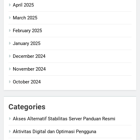
April 2025
March 2025
February 2025
January 2025
December 2024
November 2024
October 2024
Categories
Akses Alternatif Stabilitas Server Panduan Resmi
Aktivitas Digital dan Optimasi Pengguna