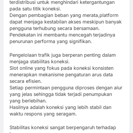
terdistribusi untuk menghindari ketergantungan
pada satu titik koneksi.
Dengan pembagian beban yang merata,platform
dapat menjaga kestabilan akses meskipun banyak
pengguna terhubung secara bersamaan.
Pendekatan ini membantu mencegah terjadinya
penurunan performa yang signifikan.
Pengelolaan trafik juga berperan penting dalam
menjaga stabilitas koneksi.
Slot online yang fokus pada koneksi konsisten
menerapkan mekanisme pengaturan arus data
secara efisien.
Setiap permintaan pengguna diproses dengan alur
yang jelas sehingga tidak terjadi penumpukan
yang berlebihan.
Hasilnya adalah koneksi yang lebih stabil dan
waktu respons yang seragam.
Stabilitas koneksi sangat berpengaruh terhadap