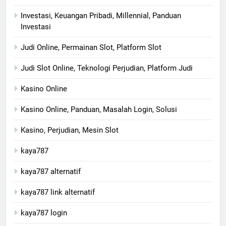
Investasi, Keuangan Pribadi, Millennial, Panduan
Investasi
Judi Online, Permainan Slot, Platform Slot
Judi Slot Online, Teknologi Perjudian, Platform Judi
Kasino Online
Kasino Online, Panduan, Masalah Login, Solusi
Kasino, Perjudian, Mesin Slot
kaya787
kaya787 alternatif
kaya787 link alternatif
kaya787 login