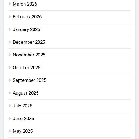
March 2026
February 2026
January 2026
December 2025
November 2025
October 2025
September 2025
August 2025
July 2025
June 2025
May 2025