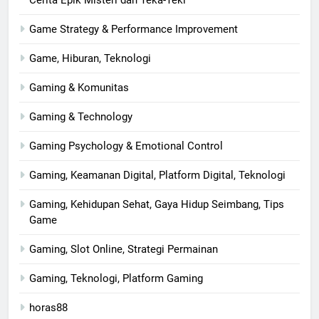
Game Strategy & Performance Improvement
Game, Hiburan, Teknologi
Gaming & Komunitas
Gaming & Technology
Gaming Psychology & Emotional Control
Gaming, Keamanan Digital, Platform Digital, Teknologi
Gaming, Kehidupan Sehat, Gaya Hidup Seimbang, Tips
Game
Gaming, Slot Online, Strategi Permainan
Gaming, Teknologi, Platform Gaming
horas88