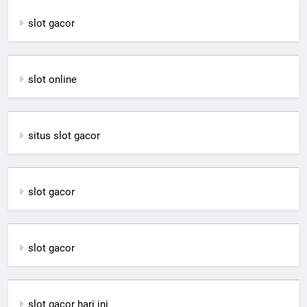
slot gacor
slot online
situs slot gacor
slot gacor
slot gacor
slot gacor hari ini