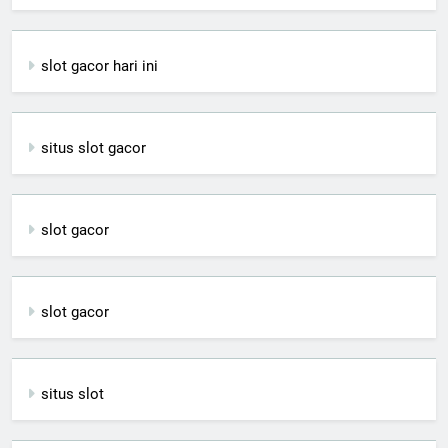
slot gacor hari ini
situs slot gacor
slot gacor
slot gacor
situs slot