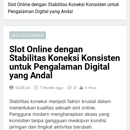
Slot Online dengan Stabilitas Koneksi Konsisten untuk
Pengalaman Digital yang Andal
UNCATEGORIZED
Slot Online dengan
Stabilitas Koneksi Konsisten
untuk Pengalaman Digital
yang Andal
0
662fc34
7 Months Ago
6 Mins
Stabilitas koneksi menjadi faktor krusial dalam
menentukan kualitas sebuah slot online.
Pengguna modern mengharapkan akses yang
konsisten tanpa gangguan meskipun kondisi
jaringan dan tingkat aktivitas berubah.