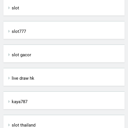
slot
slot777
slot gacor
live draw hk
kaya787
slot thailand