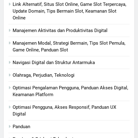
Link Alternatif, Situs Slot Online, Game Slot Terpercaya,
Update Domain, Tips Bermain Slot, Keamanan Slot
Online
Manajemen Aktivitas dan Produktivitas Digital
Manajemen Modal, Strategi Bermain, Tips Slot Pemula,
Game Online, Panduan Slot
Navigasi Digital dan Struktur Antarmuka
Olahraga, Perjudian, Teknologi
Optimasi Pengalaman Pengguna, Panduan Akses Digital,
Keamanan Platform
Optimasi Pengguna, Akses Responsif, Panduan UX
Digital
Panduan