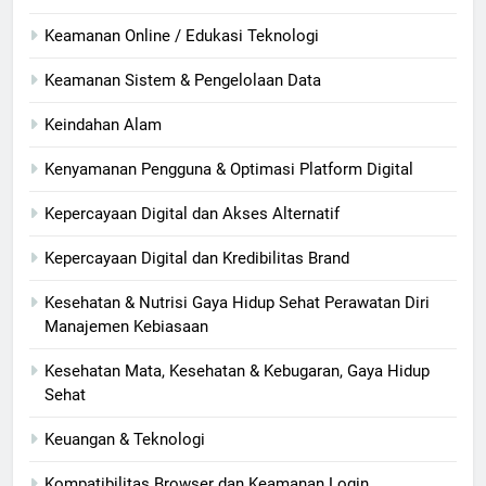
Keamanan Online / Edukasi Teknologi
Keamanan Sistem & Pengelolaan Data
Keindahan Alam
Kenyamanan Pengguna & Optimasi Platform Digital
Kepercayaan Digital dan Akses Alternatif
Kepercayaan Digital dan Kredibilitas Brand
Kesehatan & Nutrisi Gaya Hidup Sehat Perawatan Diri
Manajemen Kebiasaan
Kesehatan Mata, Kesehatan & Kebugaran, Gaya Hidup
Sehat
Keuangan & Teknologi
Kompatibilitas Browser dan Keamanan Login