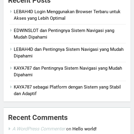
Recent Posts
LEBAH4D Login Menggunakan Browser Terbaru untuk
Akses yang Lebih Optimal
EDWINSLOT dan Pentingnya Sistem Navigasi yang
Mudah Dipahami
LEBAH4D dan Pentingnya Sistem Navigasi yang Mudah
Dipahami
KAYA787 dan Pentingnya Sistem Navigasi yang Mudah
Dipahami
KAYA787 sebagai Platform dengan Sistem yang Stabil
dan Adaptif
Recent Comments
A WordPress Commenter
on
Hello world!