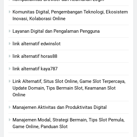
Komunitas Digital, Pengembangan Teknologi, Ekosistem
Inovasi, Kolaborasi Online
Layanan Digital dan Pengalaman Pengguna
link alternatif edwinslot
link alternatif horas88
link alternatif kaya787
Link Alternatif, Situs Slot Online, Game Slot Terpercaya,
Update Domain, Tips Bermain Slot, Keamanan Slot
Online
Manajemen Aktivitas dan Produktivitas Digital
Manajemen Modal, Strategi Bermain, Tips Slot Pemula,
Game Online, Panduan Slot