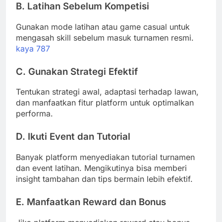
B. Latihan Sebelum Kompetisi
Gunakan mode latihan atau game casual untuk
mengasah skill sebelum masuk turnamen resmi.
kaya 787
C. Gunakan Strategi Efektif
Tentukan strategi awal, adaptasi terhadap lawan,
dan manfaatkan fitur platform untuk optimalkan
performa.
D. Ikuti Event dan Tutorial
Banyak platform menyediakan tutorial turnamen
dan event latihan. Mengikutinya bisa memberi
insight tambahan dan tips bermain lebih efektif.
E. Manfaatkan Reward dan Bonus