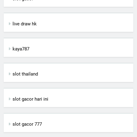
live draw hk
kaya787
slot thailand
slot gacor hari ini
slot gacor 777