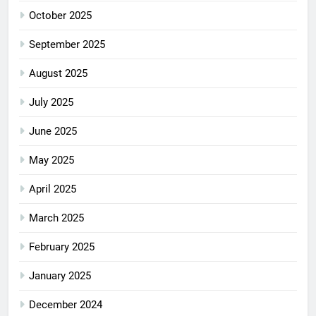
October 2025
September 2025
August 2025
July 2025
June 2025
May 2025
April 2025
March 2025
February 2025
January 2025
December 2024