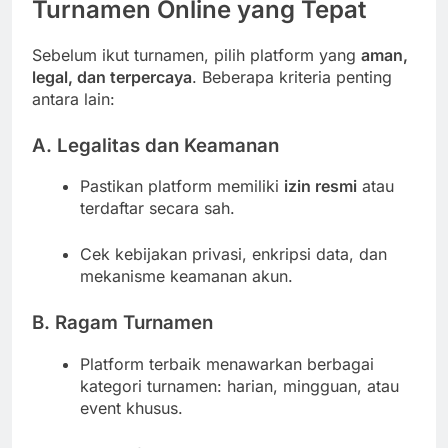
Turnamen Online yang Tepat
Sebelum ikut turnamen, pilih platform yang
aman,
legal, dan terpercaya
. Beberapa kriteria penting
antara lain:
A. Legalitas dan Keamanan
Pastikan platform memiliki
izin resmi
atau
terdaftar secara sah.
Cek kebijakan privasi, enkripsi data, dan
mekanisme keamanan akun.
B. Ragam Turnamen
Platform terbaik menawarkan berbagai
kategori turnamen: harian, mingguan, atau
event khusus.