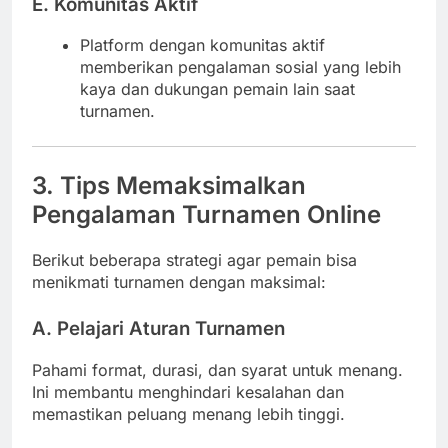
E. Komunitas Aktif
Platform dengan komunitas aktif
memberikan pengalaman sosial yang lebih
kaya dan dukungan pemain lain saat
turnamen.
3. Tips Memaksimalkan
Pengalaman Turnamen Online
Berikut beberapa strategi agar pemain bisa
menikmati turnamen dengan maksimal:
A. Pelajari Aturan Turnamen
Pahami format, durasi, dan syarat untuk menang.
Ini membantu menghindari kesalahan dan
memastikan peluang menang lebih tinggi.