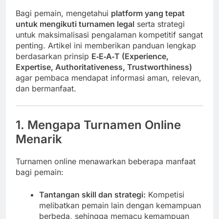
Bagi pemain, mengetahui
platform yang tepat
untuk mengikuti turnamen legal
serta strategi
untuk maksimalisasi pengalaman kompetitif sangat
penting. Artikel ini memberikan panduan lengkap
berdasarkan prinsip
E‑E‑A‑T (Experience,
Expertise, Authoritativeness, Trustworthiness)
agar pembaca mendapat informasi aman, relevan,
dan bermanfaat.
1. Mengapa Turnamen Online
Menarik
Turnamen online menawarkan beberapa manfaat
bagi pemain:
Tantangan skill dan strategi:
Kompetisi
melibatkan pemain lain dengan kemampuan
berbeda, sehingga memacu kemampuan