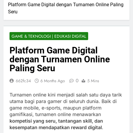
Platform Game Digital dengan Turnamen Online Paling
Seru
GAME & TEKNOLOGI | EDUKASI DIGITAL
Platform Game Digital
dengan Turnamen Online
Paling Seru
0
662fc34
6 Months Ago
5 Mins
Turnamen online kini menjadi salah satu daya tarik
utama bagi para gamer di seluruh dunia. Baik di
game mobile, e-sports, maupun platform
gamifikasi, turnamen online menawarkan
kompetisi yang seru, tantangan skill, dan
kesempatan mendapatkan reward digital
.