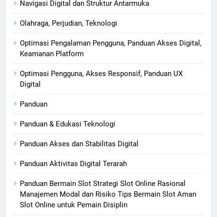
Navigasi Digital dan Struktur Antarmuka
Olahraga, Perjudian, Teknologi
Optimasi Pengalaman Pengguna, Panduan Akses Digital,
Keamanan Platform
Optimasi Pengguna, Akses Responsif, Panduan UX
Digital
Panduan
Panduan & Edukasi Teknologi
Panduan Akses dan Stabilitas Digital
Panduan Aktivitas Digital Terarah
Panduan Bermain Slot Strategi Slot Online Rasional
Manajemen Modal dan Risiko Tips Bermain Slot Aman
Slot Online untuk Pemain Disiplin