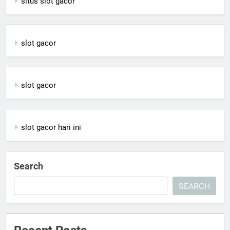
situs slot gacor
slot gacor
slot gacor
slot gacor hari ini
Search
SEARCH