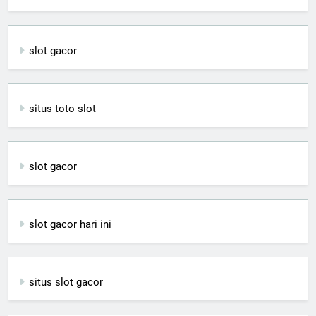
slot gacor
situs toto slot
slot gacor
slot gacor hari ini
situs slot gacor