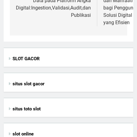
Data pada Platform Angka
dan Manfaatny
Digital:Ingestion,Validasi,Audit,dan
bagi Pengguna
Publikasi
Solusi Digital 
yang Efisien
SLOT GACOR
situs slot gacor
situs toto slot
slot online