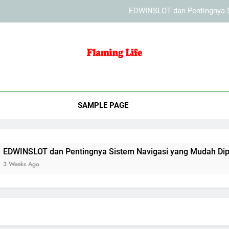
EDWINSLOT dan Pentingnya S
LEBAH4D dan Pentingnya 
KAYA787 dan Pentingnya 
ming Life
LEBAH4D Login Menggunakan Browser Ter
nspirasi Gaya Hidup Yang Positif Di Flaming Life. Untuk Hid
EDWINSLOT dan Pentingnya S
SAMPLE PAGE
LEBAH4D dan Pentingnya 
KAYA787 dan Pentingnya 
 dan Pentingnya Sistem Navigasi yang Mudah Dipahami