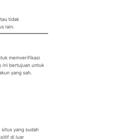
tau tidak
s lain.
ntuk memverifikasi
ini bertujuan untuk
akun yang sah.
 situs yang sudah
itif di luar