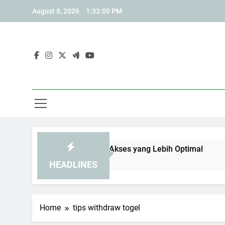
Skip
August 8, 2026
1:33:01 PM
to
content
Fla
Temukan I
r Terbaru untuk Akses yang Lebih Optimal
EDWINSLOT
3 Weeks Ago
HEADLINES
Home
tips withdraw togel