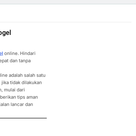
ogel
el
online. Hindari
epat dan tanpa
ine adalah salah satu
ika tidak dilakukan
, mulai dari
berikan tips aman
alan lancar dan