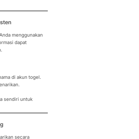
isten
n Anda menggunakan
ormasi dapat
.
ama di akun togel.
enarikan.
a sendiri untuk
ng
arikan secara