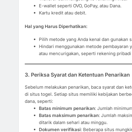
E-wallet seperti OVO, GoPay, atau Dana.
Kartu kredit atau debit.
Hal yang Harus Diperhatikan:
Pilih metode yang Anda kenal dan gunakan se
Hindari menggunakan metode pembayaran yan
atau mencurigakan, seperti rekening pribadi m
3. Periksa Syarat dan Ketentuan Penarikan
Sebelum melakukan penarikan, baca syarat dan ket
di situs togel. Setiap situs memiliki kebijakan berb
dana, seperti:
Batas minimum penarikan
: Jumlah minimum 
Batas maksimum penarikan
: Jumlah maksi
ditarik dalam sehari atau minggu.
Dokumen verifikasi
: Beberapa situs mungk