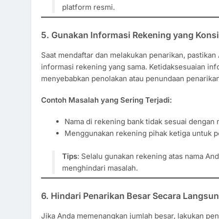
platform resmi.
5. Gunakan Informasi Rekening yang Kons
Saat mendaftar dan melakukan penarikan, pastika
informasi rekening yang sama. Ketidaksesuaian inf
menyebabkan penolakan atau penundaan penarikan
Contoh Masalah yang Sering Terjadi:
Nama di rekening bank tidak sesuai dengan n
Menggunakan rekening pihak ketiga untuk p
Tips
: Selalu gunakan rekening atas nama And
menghindari masalah.
6. Hindari Penarikan Besar Secara Langsu
Jika Anda memenangkan jumlah besar, lakukan pen