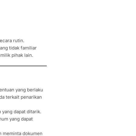
cara rutin.
g tidak familiar
ilik pihak lain.
entuan yang berlaku
eda terkait penarikan
yang dapat ditarik.
mum yang dapat
in meminta dokumen