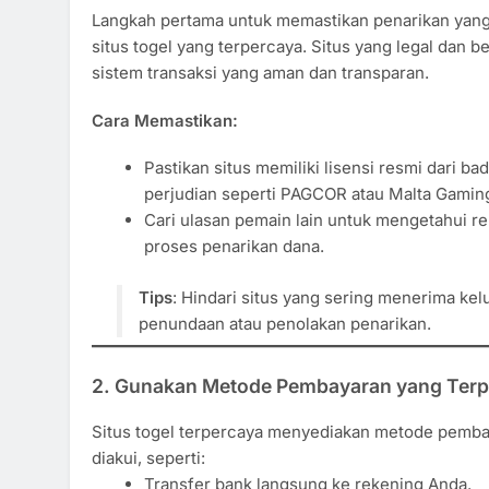
Langkah pertama untuk memastikan penarikan yang
situs togel yang terpercaya. Situs yang legal dan be
sistem transaksi yang aman dan transparan.
Cara Memastikan:
Pastikan situs memiliki lisensi resmi dari b
perjudian seperti PAGCOR atau Malta Gaming
Cari ulasan pemain lain untuk mengetahui rep
proses penarikan dana.
Tips
: Hindari situs yang sering menerima kel
penundaan atau penolakan penarikan.
2. Gunakan Metode Pembayaran yang Terp
Situs togel terpercaya menyediakan metode pemb
diakui, seperti:
Transfer bank langsung ke rekening Anda.