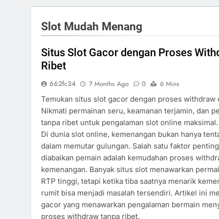
Slot Mudah Menang
Situs Slot Gacor dengan Proses Wit
Ribet
662fc34
7 Months Ago
0
6 Mins
Temukan situs slot gacor dengan proses withdraw
Nikmati permainan seru, keamanan terjamin, dan 
tanpa ribet untuk pengalaman slot online maksimal.
Di dunia slot online, kemenangan bukan hanya ten
dalam memutar gulungan. Salah satu faktor penting
diabaikan pemain adalah kemudahan proses withdr
kemenangan. Banyak situs slot menawarkan perma
RTP tinggi, tetapi ketika tiba saatnya menarik kem
rumit bisa menjadi masalah tersendiri. Artikel ini m
gacor yang menawarkan pengalaman bermain meny
proses withdraw tanpa ribet.