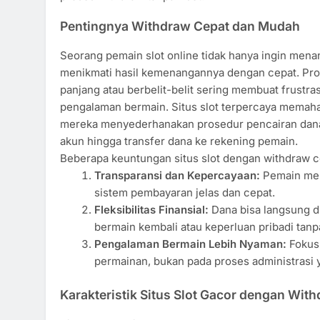
Pentingnya Withdraw Cepat dan Mudah
Seorang pemain slot online tidak hanya ingin menan
menikmati hasil kemenangannya dengan cepat. Pr
panjang atau berbelit-belit sering membuat frustr
pengalaman bermain. Situs slot terpercaya memaham
mereka menyederhanakan prosedur pencairan dana, 
akun hingga transfer dana ke rekening pemain.
Beberapa keuntungan situs slot dengan withdraw ce
Transparansi dan Kepercayaan:
Pemain mer
sistem pembayaran jelas dan cepat.
Fleksibilitas Finansial:
Dana bisa langsung d
bermain kembali atau keperluan pribadi tan
Pengalaman Bermain Lebih Nyaman:
Fokus 
permainan, bukan pada proses administrasi y
Karakteristik Situs Slot Gacor dengan Wi