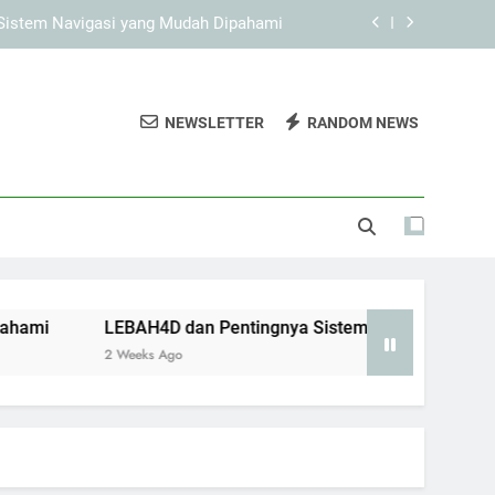
istem Navigasi yang Mudah Dipahami
Sistem Navigasi yang Mudah Dipahami
Sistem Navigasi yang Mudah Dipahami
NEWSLETTER
RANDOM NEWS
baru untuk Akses yang Lebih Optimal
up Yang Lebih Bermakna Dan Menyenangkan.
istem Navigasi yang Mudah Dipahami
Sistem Navigasi yang Mudah Dipahami
Sistem Navigasi yang Mudah Dipahami
LEBAH4D dan Pentingnya Sistem Navigasi yang Mudah Dipa
2 Weeks Ago