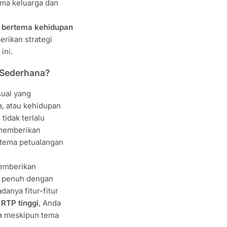
ma keluarga dan
t bertema kehidupan
rikan strategi
ini.
 Sederhana?
ual yang
, atau kehidupan
tidak terlalu
memberikan
rtema petualangan
memberikan
p penuh dengan
anya fitur-fitur
a
RTP tinggi
, Anda
n
meskipun tema