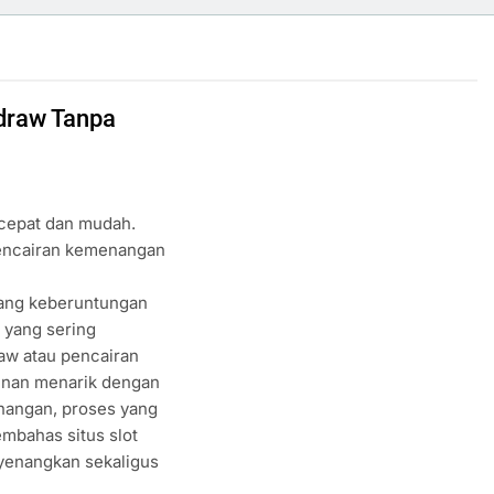
hdraw Tanpa
 cepat dan mudah.
pencairan kemenangan
tang keberuntungan
 yang sering
aw atau pencairan
inan menarik dengan
enangan, proses yang
embahas situs slot
enangkan sekaligus