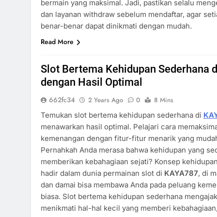
bermain yang maksimal. Jadi, pastikan selalu meng
dan layanan withdraw sebelum mendaftar, agar se
benar-benar dapat dinikmati dengan mudah.
Read More
Slot Bertema Kehidupan Sederhana 
dengan Hasil Optimal
662fc34
2 Years Ago
0
8 Mins
Temukan slot bertema kehidupan sederhana di
KAY
menawarkan hasil optimal. Pelajari cara memaksim
kemenangan dengan fitur-fitur menarik yang muda
Pernahkah Anda merasa bahwa kehidupan yang sed
memberikan kebahagiaan sejati? Konsep kehidupan 
hadir dalam dunia permainan slot di
KAYA787
, di 
dan damai bisa membawa Anda pada peluang keme
biasa. Slot bertema kehidupan sederhana mengaja
menikmati hal-hal kecil yang memberi kebahagiaan,