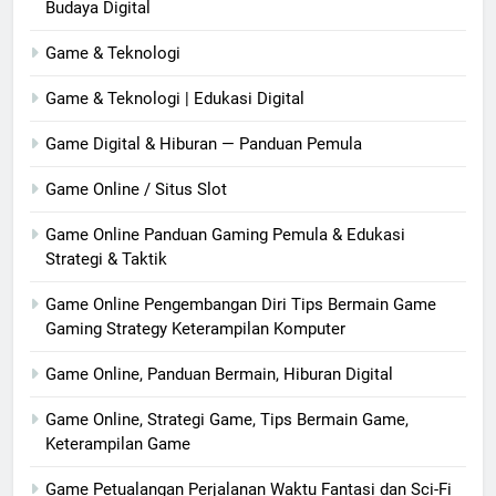
Budaya Digital
Game & Teknologi
Game & Teknologi | Edukasi Digital
Game Digital & Hiburan — Panduan Pemula
Game Online / Situs Slot
Game Online Panduan Gaming Pemula & Edukasi
Strategi & Taktik
Game Online Pengembangan Diri Tips Bermain Game
Gaming Strategy Keterampilan Komputer
Game Online, Panduan Bermain, Hiburan Digital
Game Online, Strategi Game, Tips Bermain Game,
Keterampilan Game
Game Petualangan Perjalanan Waktu Fantasi dan Sci-Fi