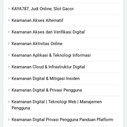
KAYA787, Judi Online, Slot Gacor
Keamanan Akses Alternatif
Keamanan Akses dan Verifikasi Digital
Keamanan Aktivitas Online
Keamanan Aplikasi & Teknologi Informasi
Keamanan Cloud & Infrastruktur Digital
Keamanan Digital & Mitigasi Insiden
Keamanan Digital & Privasi Pengguna
Keamanan Digital | Teknologi Web | Manajemen
Pengguna
Keamanan Digital Privasi Pengguna Panduan Platform