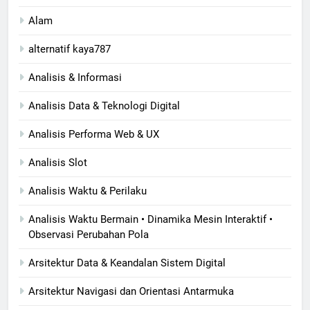
Alam
alternatif kaya787
Analisis & Informasi
Analisis Data & Teknologi Digital
Analisis Performa Web & UX
Analisis Slot
Analisis Waktu & Perilaku
Analisis Waktu Bermain • Dinamika Mesin Interaktif •
Observasi Perubahan Pola
Arsitektur Data & Keandalan Sistem Digital
Arsitektur Navigasi dan Orientasi Antarmuka