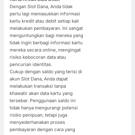
Dengan Slot Dana, Anda tidak
perlu lagi memasukkan informasi
kartu kredit atau debit setiap kali
melakukan pembayaran. Ini sangat
menguntungkan bagi mereka yang
tidak ingin berbagi informasi kartu
mereka secara online, mengingat
risiko kebocoran data atau
pencurian identitas.
Cukup dengan saldo yang terisi di
akun Slot Dana, Anda dapat
melakukan transaksi tanpa
khawatir akan data kartu yang
tersebar. Penggunaan saldo ini
tidak hanya mengurangi potensi
risiko penipuan, tetapi juga
menyederhanakan proses
pembayaran dengan cara yang