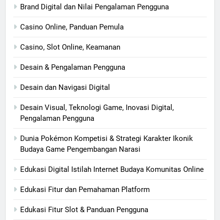
Brand Digital dan Nilai Pengalaman Pengguna
Casino Online, Panduan Pemula
Casino, Slot Online, Keamanan
Desain & Pengalaman Pengguna
Desain dan Navigasi Digital
Desain Visual, Teknologi Game, Inovasi Digital,
Pengalaman Pengguna
Dunia Pokémon Kompetisi & Strategi Karakter Ikonik
Budaya Game Pengembangan Narasi
Edukasi Digital Istilah Internet Budaya Komunitas Online
Edukasi Fitur dan Pemahaman Platform
Edukasi Fitur Slot & Panduan Pengguna