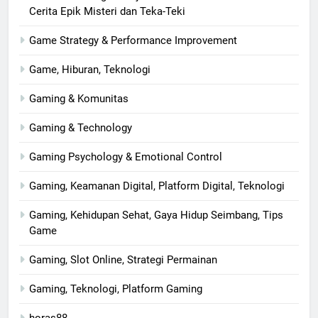
Cerita Epik Misteri dan Teka-Teki
Game Strategy & Performance Improvement
Game, Hiburan, Teknologi
Gaming & Komunitas
Gaming & Technology
Gaming Psychology & Emotional Control
Gaming, Keamanan Digital, Platform Digital, Teknologi
Gaming, Kehidupan Sehat, Gaya Hidup Seimbang, Tips
Game
Gaming, Slot Online, Strategi Permainan
Gaming, Teknologi, Platform Gaming