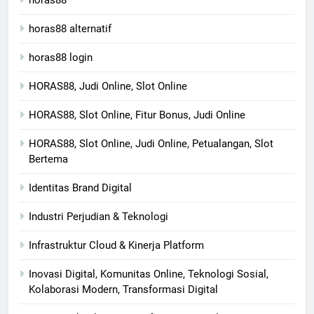
horas88
horas88 alternatif
horas88 login
HORAS88, Judi Online, Slot Online
HORAS88, Slot Online, Fitur Bonus, Judi Online
HORAS88, Slot Online, Judi Online, Petualangan, Slot
Bertema
Identitas Brand Digital
Industri Perjudian & Teknologi
Infrastruktur Cloud & Kinerja Platform
Inovasi Digital, Komunitas Online, Teknologi Sosial,
Kolaborasi Modern, Transformasi Digital