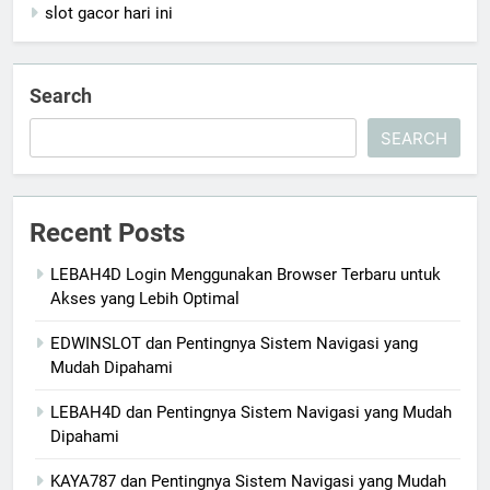
slot gacor hari ini
Search
SEARCH
Recent Posts
LEBAH4D Login Menggunakan Browser Terbaru untuk
Akses yang Lebih Optimal
EDWINSLOT dan Pentingnya Sistem Navigasi yang
Mudah Dipahami
LEBAH4D dan Pentingnya Sistem Navigasi yang Mudah
Dipahami
KAYA787 dan Pentingnya Sistem Navigasi yang Mudah