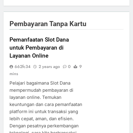
Pembayaran Tanpa Kartu
Pemanfaatan Slot Dana
untuk Pembayaran di
Layanan Online
662fc34
2 years ago
0
9
mins
Pelajari bagaimana Slot Dana
mempermudah pembayaran di
layanan online. Temukan
keuntungan dan cara pemanfaatan
platform ini untuk transaksi yang
lebih cepat, aman, dan efisien.
Dengan pesatnya perkembangan
teknologi, cara kita bertransaksi