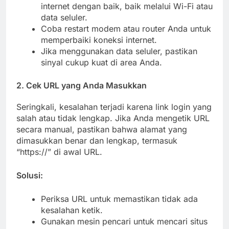
internet dengan baik, baik melalui Wi-Fi atau
data seluler.
Coba restart modem atau router Anda untuk
memperbaiki koneksi internet.
Jika menggunakan data seluler, pastikan
sinyal cukup kuat di area Anda.
2.
Cek URL yang Anda Masukkan
Seringkali, kesalahan terjadi karena link login yang
salah atau tidak lengkap. Jika Anda mengetik URL
secara manual, pastikan bahwa alamat yang
dimasukkan benar dan lengkap, termasuk
“https://” di awal URL.
Solusi:
Periksa URL untuk memastikan tidak ada
kesalahan ketik.
Gunakan mesin pencari untuk mencari situs