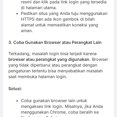
resmi dan klik pada link login yang tersedia
di halaman utama.
Pastikan situs yang Anda tuju menggunakan
HTTPS dan ada ikon gembok di bilah
alamat untuk memastikan koneksi yang
aman.
3.
Coba Gunakan Browser atau Perangkat Lain
Terkadang, masalah login bisa terjadi karena
browser atau perangkat yang digunakan
. Browser
yang tidak diperbarui atau perangkat dengan
pengaturan tertentu bisa menyebabkan masalah
saat membuka halaman login.
Solusi:
Coba gunakan browser lain untuk
mengakses link login. Misalnya, jika Anda
menggunakan Chrome, coba beralih ke