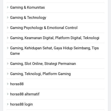
Gaming & Komunitas
Gaming & Technology
Gaming Psychology & Emotional Control
Gaming, Keamanan Digital, Platform Digital, Teknologi
Gaming, Kehidupan Sehat, Gaya Hidup Seimbang, Tips
Game
Gaming, Slot Online, Strategi Permainan
Gaming, Teknologi, Platform Gaming
horas88
horas88 alternatif
horas88 login