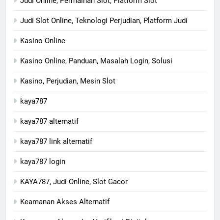
Judi Online, Permainan Slot, Platform Slot
Judi Slot Online, Teknologi Perjudian, Platform Judi
Kasino Online
Kasino Online, Panduan, Masalah Login, Solusi
Kasino, Perjudian, Mesin Slot
kaya787
kaya787 alternatif
kaya787 link alternatif
kaya787 login
KAYA787, Judi Online, Slot Gacor
Keamanan Akses Alternatif