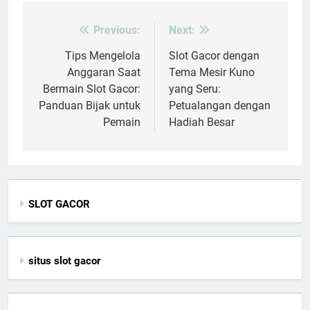
Previous:
Next:
Post
navigation
Tips Mengelola
Slot Gacor dengan
Anggaran Saat
Tema Mesir Kuno
Bermain Slot Gacor:
yang Seru:
Panduan Bijak untuk
Petualangan dengan
Pemain
Hadiah Besar
SLOT GACOR
situs slot gacor