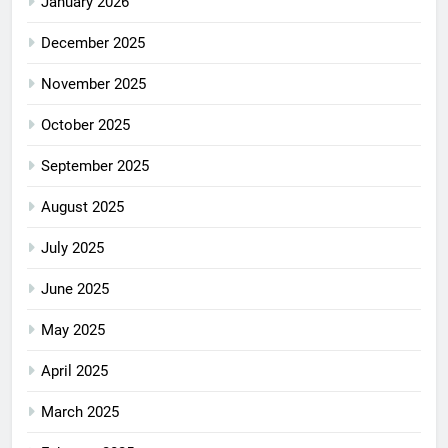
January 2026
December 2025
November 2025
October 2025
September 2025
August 2025
July 2025
June 2025
May 2025
April 2025
March 2025