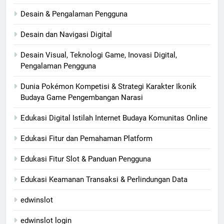
Desain & Pengalaman Pengguna
Desain dan Navigasi Digital
Desain Visual, Teknologi Game, Inovasi Digital,
Pengalaman Pengguna
Dunia Pokémon Kompetisi & Strategi Karakter Ikonik
Budaya Game Pengembangan Narasi
Edukasi Digital Istilah Internet Budaya Komunitas Online
Edukasi Fitur dan Pemahaman Platform
Edukasi Fitur Slot & Panduan Pengguna
Edukasi Keamanan Transaksi & Perlindungan Data
edwinslot
edwinslot login