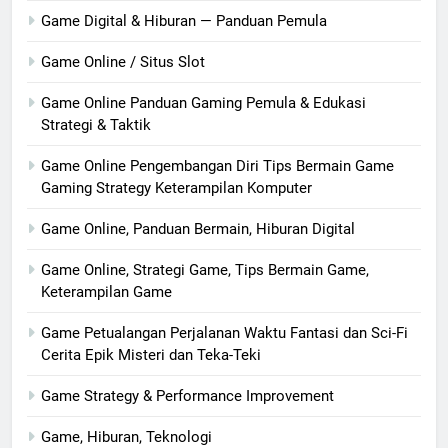
Game Digital & Hiburan — Panduan Pemula
Game Online / Situs Slot
Game Online Panduan Gaming Pemula & Edukasi
Strategi & Taktik
Game Online Pengembangan Diri Tips Bermain Game
Gaming Strategy Keterampilan Komputer
Game Online, Panduan Bermain, Hiburan Digital
Game Online, Strategi Game, Tips Bermain Game,
Keterampilan Game
Game Petualangan Perjalanan Waktu Fantasi dan Sci-Fi
Cerita Epik Misteri dan Teka-Teki
Game Strategy & Performance Improvement
Game, Hiburan, Teknologi