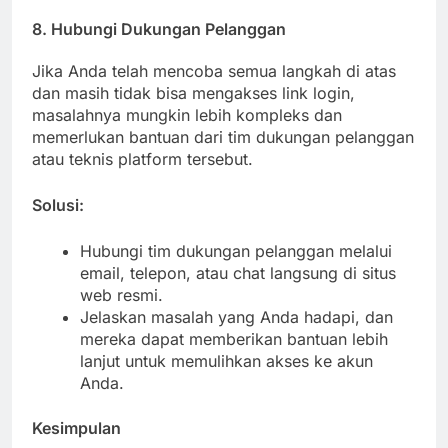
8.
Hubungi Dukungan Pelanggan
Jika Anda telah mencoba semua langkah di atas
dan masih tidak bisa mengakses link login,
masalahnya mungkin lebih kompleks dan
memerlukan bantuan dari tim dukungan pelanggan
atau teknis platform tersebut.
Solusi:
Hubungi tim dukungan pelanggan melalui
email, telepon, atau chat langsung di situs
web resmi.
Jelaskan masalah yang Anda hadapi, dan
mereka dapat memberikan bantuan lebih
lanjut untuk memulihkan akses ke akun
Anda.
Kesimpulan