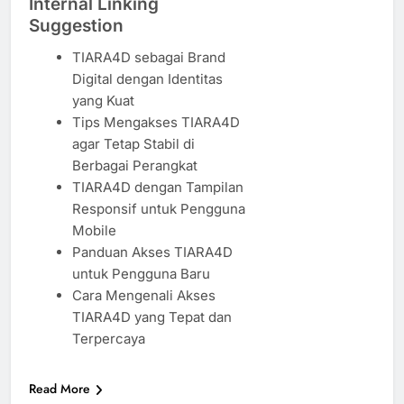
Internal Linking
Suggestion
TIARA4D sebagai Brand
Digital dengan Identitas
yang Kuat
Tips Mengakses TIARA4D
agar Tetap Stabil di
Berbagai Perangkat
TIARA4D dengan Tampilan
Responsif untuk Pengguna
Mobile
Panduan Akses TIARA4D
untuk Pengguna Baru
Cara Mengenali Akses
TIARA4D yang Tepat dan
Terpercaya
Read More