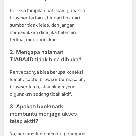
Periksa tampilan halaman, gunakan
browser terbaru, hindari link dari
sumber tidak jelas, dan jangan
memasukkan data jika halaman
terlihat mencurigakan.
2. Mengapa halaman
TIARA4D tidak bisa dibuka?
Penyebabnya bisa berupa koneksi
lemah, cache browser bermasalah,
browser lama, atau akses yang
digunakan sedang tidak aktif.
3. Apakah bookmark
membantu menjaga akses
tetap aktif?
Ya, bookmark membantu pengguna