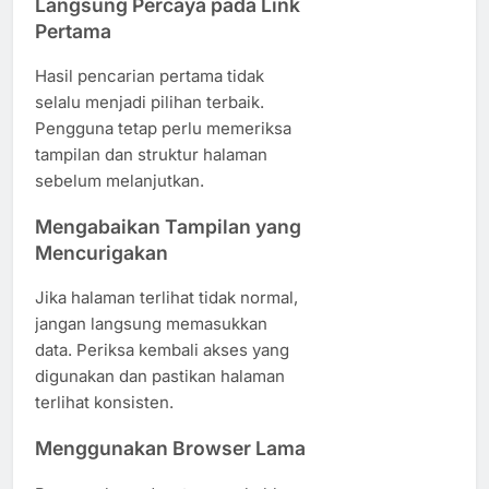
Langsung Percaya pada Link
Pertama
Hasil pencarian pertama tidak
selalu menjadi pilihan terbaik.
Pengguna tetap perlu memeriksa
tampilan dan struktur halaman
sebelum melanjutkan.
Mengabaikan Tampilan yang
Mencurigakan
Jika halaman terlihat tidak normal,
jangan langsung memasukkan
data. Periksa kembali akses yang
digunakan dan pastikan halaman
terlihat konsisten.
Menggunakan Browser Lama