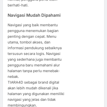
berhati-hati.
Navigasi Mudah Dipahami
Navigasi yang baik membantu
pengguna menemukan bagian
penting dengan cepat. Menu
utama, tombol akses, dan
informasi pendukung sebaiknya
tersusun secara logis. Navigasi
yang sederhana juga membantu
pengguna baru memahami alur
halaman tanpa perlu menebak-
nebak.
TIARA4D sebagai brand digital
akan lebih mudah dikenali jika
halaman yang digunakan memiliki
navigasi yang jelas dan tidak
membingungkan.