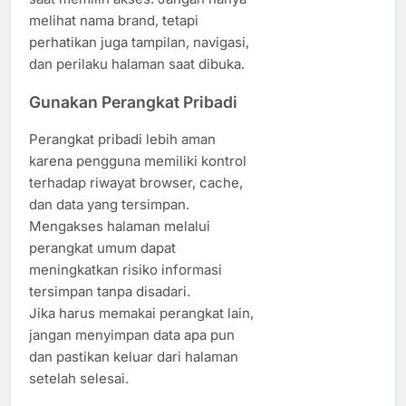
melihat nama brand, tetapi
perhatikan juga tampilan, navigasi,
dan perilaku halaman saat dibuka.
Gunakan Perangkat Pribadi
Perangkat pribadi lebih aman
karena pengguna memiliki kontrol
terhadap riwayat browser, cache,
dan data yang tersimpan.
Mengakses halaman melalui
perangkat umum dapat
meningkatkan risiko informasi
tersimpan tanpa disadari.
Jika harus memakai perangkat lain,
jangan menyimpan data apa pun
dan pastikan keluar dari halaman
setelah selesai.