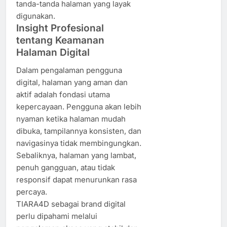
tanda-tanda halaman yang layak
digunakan.
Insight Profesional
tentang Keamanan
Halaman Digital
Dalam pengalaman pengguna
digital, halaman yang aman dan
aktif adalah fondasi utama
kepercayaan. Pengguna akan lebih
nyaman ketika halaman mudah
dibuka, tampilannya konsisten, dan
navigasinya tidak membingungkan.
Sebaliknya, halaman yang lambat,
penuh gangguan, atau tidak
responsif dapat menurunkan rasa
percaya.
TIARA4D sebagai brand digital
perlu dipahami melalui