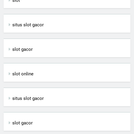
slot
situs slot gacor
slot gacor
slot online
situs slot gacor
slot gacor