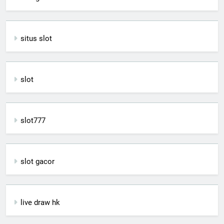
situs slot
slot
slot777
slot gacor
live draw hk