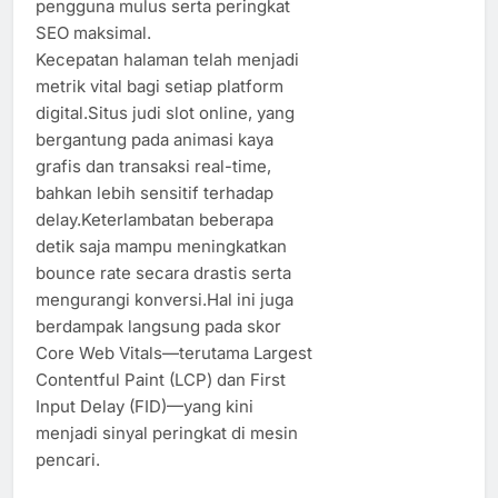
pengguna mulus serta peringkat
SEO maksimal.
Kecepatan halaman telah menjadi
metrik vital bagi setiap platform
digital.Situs judi slot online, yang
bergantung pada animasi kaya
grafis dan transaksi real-time,
bahkan lebih sensitif terhadap
delay.Keterlambatan beberapa
detik saja mampu meningkatkan
bounce rate secara drastis serta
mengurangi konversi.Hal ini juga
berdampak langsung pada skor
Core Web Vitals—terutama Largest
Contentful Paint (LCP) dan First
Input Delay (FID)—yang kini
menjadi sinyal peringkat di mesin
pencari.