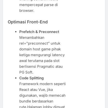
mempercepat parse di
browser.
Optimasi Front-End
Prefetch & Preconnect
Menambahkan
rel=”preconnect” untuk
domain host game pihak
ketiga mengurangi latency
awal terutama pada slot
berlisensi Pragmatic atau
PG Soft.
Code Splitting
Framework modern seperti
React atau Vue, jika
digunakan, wajib memecah
bundle berdasarkan
rute.Halaman lobby dimuat