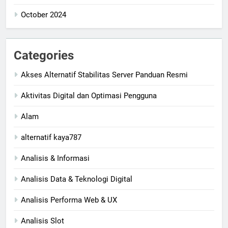
October 2024
Categories
Akses Alternatif Stabilitas Server Panduan Resmi
Aktivitas Digital dan Optimasi Pengguna
Alam
alternatif kaya787
Analisis & Informasi
Analisis Data & Teknologi Digital
Analisis Performa Web & UX
Analisis Slot