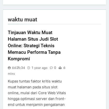
waktu muat
Tinjauan Waktu Muat
Halaman Situs Judi Slot
Online: Strategi Teknis
Memacu Performa Tanpa
Kompromi
662fc34
1 year ago
0
6
mins
Kupas tuntas faktor kritis waktu
muat halaman pada situs slot
online, mulai dari Core Web Vitals
hingga optimasi server dan front-
end untuk menjamin pengalaman