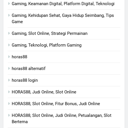
Gaming, Keamanan Digital, Platform Digital, Teknologi
Gaming, Kehidupan Sehat, Gaya Hidup Seimbang, Tips
Game
Gaming, Slot Online, Strategi Permainan
Gaming, Teknologi, Platform Gaming
horas88
horas88 alternatif
horas88 login
HORAS88, Judi Online, Slot Online
HORAS88, Slot Online, Fitur Bonus, Judi Online
HORAS88, Slot Online, Judi Online, Petualangan, Slot
Bertema