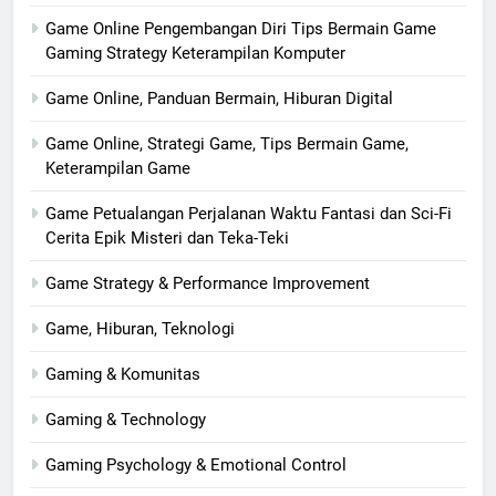
Game Online Pengembangan Diri Tips Bermain Game
Gaming Strategy Keterampilan Komputer
Game Online, Panduan Bermain, Hiburan Digital
Game Online, Strategi Game, Tips Bermain Game,
Keterampilan Game
Game Petualangan Perjalanan Waktu Fantasi dan Sci-Fi
Cerita Epik Misteri dan Teka-Teki
Game Strategy & Performance Improvement
Game, Hiburan, Teknologi
Gaming & Komunitas
Gaming & Technology
Gaming Psychology & Emotional Control