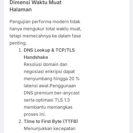
Dimensi Waktu Muat
Halaman
Pengujian performa modern tidak
hanya mengukur total waktu muat,
tetapi memecahnya ke dalam fase
penting.
DNS Lookup & TCP/TLS
Handshake
Resolusi domain dan
negosiasi enkripsi dapat
menyumbang hingga 20 %
latensi awal.Penggunaan
DNS premium ber-anycast
serta optimasi TLS 1.3
membantu memangkas
proses ini.
Time to First Byte (TTFB)
Menunjukkan kecepatan