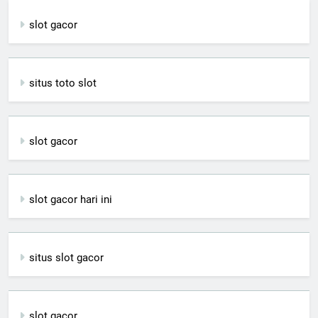
slot gacor
situs toto slot
slot gacor
slot gacor hari ini
situs slot gacor
slot gacor