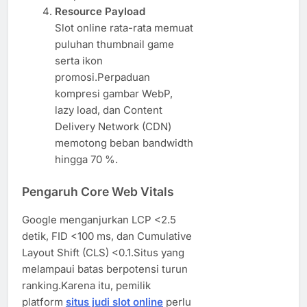
Resource Payload
Slot online rata-rata memuat
puluhan thumbnail game
serta ikon
promosi.Perpaduan
kompresi gambar WebP,
lazy load, dan Content
Delivery Network (CDN)
memotong beban bandwidth
hingga 70 %.
Pengaruh Core Web Vitals
Google menganjurkan LCP <2.5
detik, FID <100 ms, dan Cumulative
Layout Shift (CLS) <0.1.Situs yang
melampaui batas berpotensi turun
ranking.Karena itu, pemilik
platform
situs judi slot online
perlu