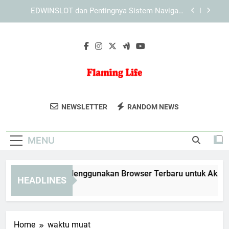
Skip
LEBAH4D dan Pentingnya Sistem Navigasi yang
to
Mudah Dipahami
content
KAYA787 dan Pentingnya Sistem Navigasi yang
Mudah Dipahami
LEBAH4D Login Menggunakan Browser Terbaru
untuk Akses yang Lebih Optimal
EDWINSLOT dan Pentingnya Sistem Navigasi
yang Mudah Dipahami
Flaming Life
Temukan Inspirasi Gaya Hidup Yang
LEBAH4D dan Pentingnya Sistem Navigasi yang
NEWSLETTER
RANDOM NEWS
Mudah Dipahami
Positif Di Flaming Life. Untuk Hidup
KAYA787 dan Pentingnya Sistem Navigasi yang
Yang Lebih Bermakna Dan
Mudah Dipahami
MENU
Menyenangkan.
EBAH4D Login Menggunakan Browser Terbaru untuk Akses yan
HEADLINES
Weeks Ago
Home
waktu muat