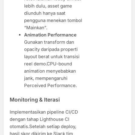
lebih dulu, asset game
diunduh hanya saat
pengguna menekan tombol
“Mainkan”.
Animation Performance
Gunakan transform dan
opacity daripada properti
layout berat untuk transisi
reel demo.CPU-bound
animation menyebabkan
jank, mempengaruhi
Perceived Performance.
Monitoring & Iterasi
Implementasikan pipeline CI/CD
dengan tahap Lighthouse CI
otomatis.Setelah setiap deploy,
hasil skor dikirim ke Slack tim