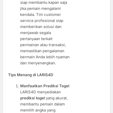
siap membantu kapan saja
jika pemain mengalami
kendala. Tim customer
service profesional siap
memberikan solusi dan
menjawab segala
pertanyaan terkait
permainan atau transaksi,
memastikan pengalaman
bermain Anda lebih nyaman
dan menyenangkan.
Tips Menang di LARIS4D
Manfaatkan Prediksi Togel
LARIS4D menyediakan
prediksi togel
yang akurat,
membantu pemain dalam
memilih angka yang