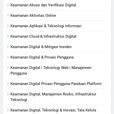
Keamanan Akses dan Verifikasi Digital
Keamanan Aktivitas Online
Keamanan Aplikasi & Teknologi Informasi
Keamanan Cloud & Infrastruktur Digital
Keamanan Digital & Mitigasi Insiden
Keamanan Digital & Privasi Pengguna
Keamanan Digital | Teknologi Web | Manajemen
Pengguna
Keamanan Digital Privasi Pengguna Panduan Platform
Keamanan Digital, Manajemen Risiko, Infrastruktur
Teknologi
Keamanan Digital, Teknologi & Inovasi, Tata Kelola