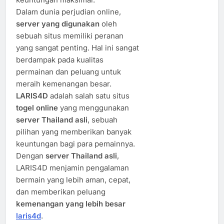
Dalam dunia perjudian online,
server yang digunakan
oleh
sebuah situs memiliki peranan
yang sangat penting. Hal ini sangat
berdampak pada kualitas
permainan dan peluang untuk
meraih kemenangan besar.
LARIS4D
adalah salah satu situs
togel online
yang menggunakan
server Thailand asli
, sebuah
pilihan yang memberikan banyak
keuntungan bagi para pemainnya.
Dengan
server Thailand asli
,
LARIS4D menjamin pengalaman
bermain yang lebih aman, cepat,
dan memberikan peluang
kemenangan yang lebih besar
laris4d
.