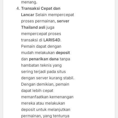
menang.
Transaksi Cepat dan
Lancar
Selain mempercepat
proses permainan,
server
Thailand asli
juga
mempercepat proses
transaksi di
LARIS4D
.
Pemain dapat dengan
mudah melakukan
deposit
dan
penarikan dana
tanpa
hambatan teknis yang
sering terjadi pada situs
dengan server kurang stabil.
Dengan demikian, pemain
dapat lebih cepat
memanfaatkan kemenangan
mereka atau melakukan
deposit untuk melanjutkan
permainan, yang tentunya