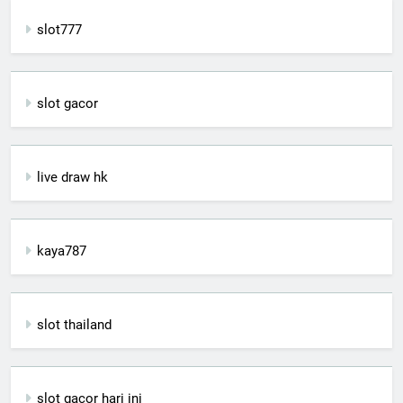
slot777
slot gacor
live draw hk
kaya787
slot thailand
slot gacor hari ini