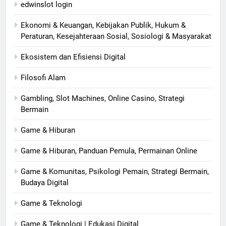
edwinslot login
Ekonomi & Keuangan, Kebijakan Publik, Hukum &
Peraturan, Kesejahteraan Sosial, Sosiologi & Masyarakat
Ekosistem dan Efisiensi Digital
Filosofi Alam
Gambling, Slot Machines, Online Casino, Strategi
Bermain
Game & Hiburan
Game & Hiburan, Panduan Pemula, Permainan Online
Game & Komunitas, Psikologi Pemain, Strategi Bermain,
Budaya Digital
Game & Teknologi
Game & Teknologi | Edukasi Digital