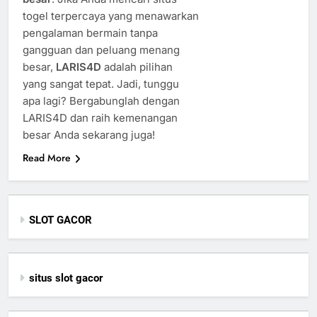
togel terpercaya yang menawarkan
pengalaman bermain tanpa
gangguan dan peluang menang
besar,
LARIS4D
adalah pilihan
yang sangat tepat. Jadi, tunggu
apa lagi? Bergabunglah dengan
LARIS4D dan raih kemenangan
besar Anda sekarang juga!
Read More
SLOT GACOR
situs slot gacor