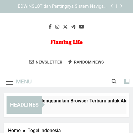
Skip
LEBAH4D dan Pentingnya Sistem Navigasi yang
to
Mudah Dipahami
content
KAYA787 dan Pentingnya Sistem Navigasi yang
Mudah Dipahami
LEBAH4D Login Menggunakan Browser Terbaru
untuk Akses yang Lebih Optimal
EDWINSLOT dan Pentingnya Sistem Navigasi
yang Mudah Dipahami
Flaming Life
Temukan Inspirasi Gaya Hidup Yang
LEBAH4D dan Pentingnya Sistem Navigasi yang
NEWSLETTER
RANDOM NEWS
Mudah Dipahami
Positif Di Flaming Life. Untuk Hidup
KAYA787 dan Pentingnya Sistem Navigasi yang
Yang Lebih Bermakna Dan
Mudah Dipahami
MENU
Menyenangkan.
EBAH4D Login Menggunakan Browser Terbaru untuk Akses yan
HEADLINES
Weeks Ago
Home
Togel Indonesia