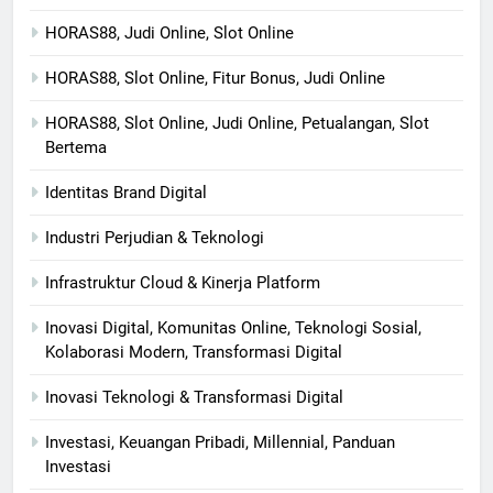
HORAS88, Judi Online, Slot Online
HORAS88, Slot Online, Fitur Bonus, Judi Online
HORAS88, Slot Online, Judi Online, Petualangan, Slot
Bertema
Identitas Brand Digital
Industri Perjudian & Teknologi
Infrastruktur Cloud & Kinerja Platform
Inovasi Digital, Komunitas Online, Teknologi Sosial,
Kolaborasi Modern, Transformasi Digital
Inovasi Teknologi & Transformasi Digital
Investasi, Keuangan Pribadi, Millennial, Panduan
Investasi