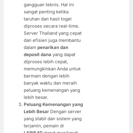
gangguan teknis. Hal ini
sangat penting ketika
taruhan dan hasil togel
diproses secara real-time.
Server Thailand yang cepat
dan efisien juga membantu
dalam
penarikan dan
deposit dana
yang dapat
diproses lebih cepat,
memungkinkan Anda untuk
bermain dengan lebih
banyak waktu dan meraih
peluang kemenangan yang
lebih besar.
Peluang Kemenangan yang
Lebih Besar
Dengan server
yang stabil dan sistem yang
terjamin, pemain di
LARIS4D
dapat menikmati