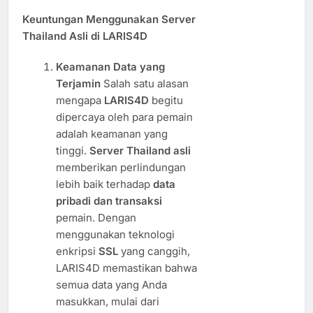
Keuntungan Menggunakan Server
Thailand Asli di LARIS4D
Keamanan Data yang
Terjamin
Salah satu alasan
mengapa
LARIS4D
begitu
dipercaya oleh para pemain
adalah keamanan yang
tinggi.
Server Thailand asli
memberikan perlindungan
lebih baik terhadap
data
pribadi dan transaksi
pemain. Dengan
menggunakan teknologi
enkripsi
SSL
yang canggih,
LARIS4D memastikan bahwa
semua data yang Anda
masukkan, mulai dari