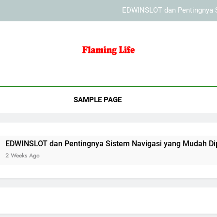
EDWINSLOT dan Pentingnya S
LEBAH4D dan Pentingnya 
KAYA787 dan Pentingnya 
ming Life
LEBAH4D Login Menggunakan Browser Ter
nspirasi Gaya Hidup Yang Positif Di Flaming Life. Untuk Hid
EDWINSLOT dan Pentingnya S
SAMPLE PAGE
LEBAH4D dan Pentingnya 
KAYA787 dan Pentingnya 
 dan Pentingnya Sistem Navigasi yang Mudah Dipahami