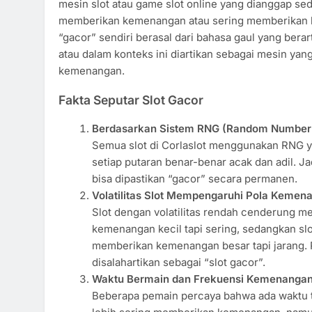
mesin slot atau game slot online yang dianggap se
memberikan kemenangan atau sering memberikan h
“gacor” sendiri berasal dari bahasa gaul yang berar
atau dalam konteks ini diartikan sebagai mesin ya
kemenangan.
Fakta Seputar Slot Gacor
Berdasarkan Sistem RNG (Random Number 
Semua slot di Corlaslot menggunakan RNG y
setiap putaran benar-benar acak dan adil. Jad
bisa dipastikan “gacor” secara permanen.
Volatilitas Slot Mempengaruhi Pola Kemen
Slot dengan volatilitas rendah cenderung m
kemenangan kecil tapi sering, sedangkan slot 
memberikan kemenangan besar tapi jarang. 
disalahartikan sebagai “slot gacor”.
Waktu Bermain dan Frekuensi Kemenanga
Beberapa pemain percaya bahwa ada waktu te