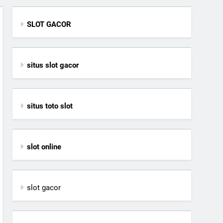
SLOT GACOR
situs slot gacor
situs toto slot
slot online
slot gacor