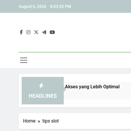
Skip
August 6, 2026
8:03:03 PM
to
content
Fla
Temukan I
r Terbaru untuk Akses yang Lebih Optimal
EDWINSLOT
2 Weeks Ago
HEADLINES
Home
tips slot