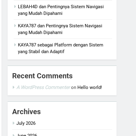
LEBAH4D dan Pentingnya Sistem Navigasi
yang Mudah Dipahami
KAYA787 dan Pentingnya Sistem Navigasi
yang Mudah Dipahami
KAYA787 sebagai Platform dengan Sistem
yang Stabil dan Adaptif
Recent Comments
A WordPress Commenter
on
Hello world!
Archives
July 2026
June 2026