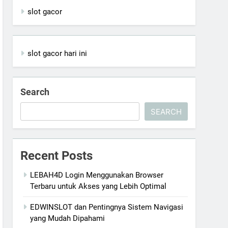
slot gacor
slot gacor hari ini
Search
SEARCH
Recent Posts
LEBAH4D Login Menggunakan Browser
Terbaru untuk Akses yang Lebih Optimal
EDWINSLOT dan Pentingnya Sistem Navigasi
yang Mudah Dipahami