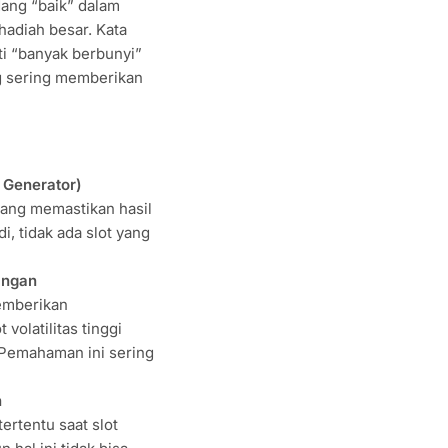
dang “baik” dalam
adiah besar. Kata
ti “banyak berbunyi”
ng sering memberikan
Generator)
ang memastikan hasil
i, tidak ada slot yang
angan
emberikan
volatilitas tinggi
Pemahaman ini sering
n
rtentu saat slot