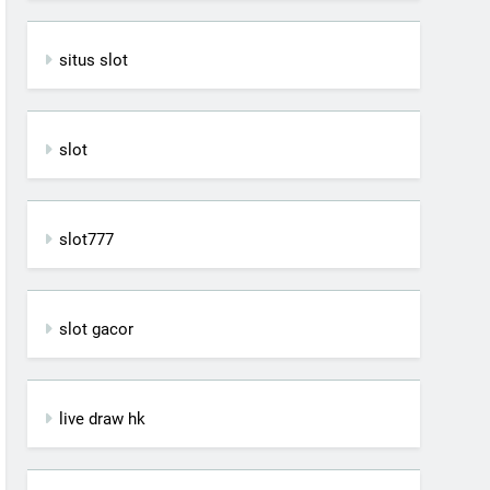
situs slot
slot
slot777
slot gacor
live draw hk