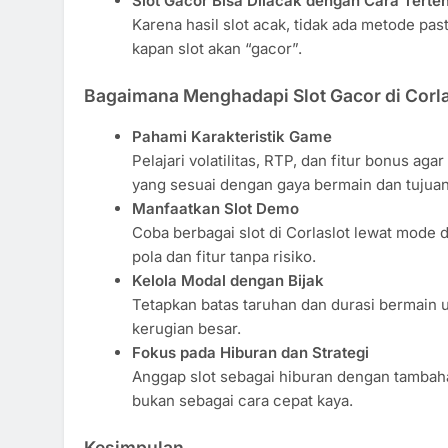
Slot Gacor Bisa Dilacak dengan Cara Terte
Karena hasil slot acak, tidak ada metode pas
kapan slot akan “gacor”.
Bagaimana Menghadapi Slot Gacor di Corla
Pahami Karakteristik Game
Pelajari volatilitas, RTP, dan fitur bonus ag
yang sesuai dengan gaya bermain dan tujua
Manfaatkan Slot Demo
Coba berbagai slot di Corlaslot lewat mode
pola dan fitur tanpa risiko.
Kelola Modal dengan Bijak
Tetapkan batas taruhan dan durasi bermain 
kerugian besar.
Fokus pada Hiburan dan Strategi
Anggap slot sebagai hiburan dengan tamba
bukan sebagai cara cepat kaya.
Kesimpulan