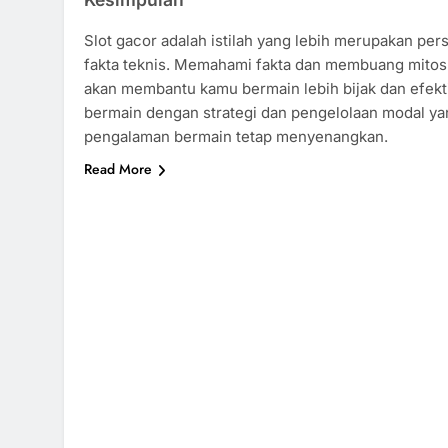
Slot gacor adalah istilah yang lebih merupakan per
fakta teknis. Memahami fakta dan membuang mitos 
akan membantu kamu bermain lebih bijak dan efektif
bermain dengan strategi dan pengelolaan modal ya
pengalaman bermain tetap menyenangkan.
Read More