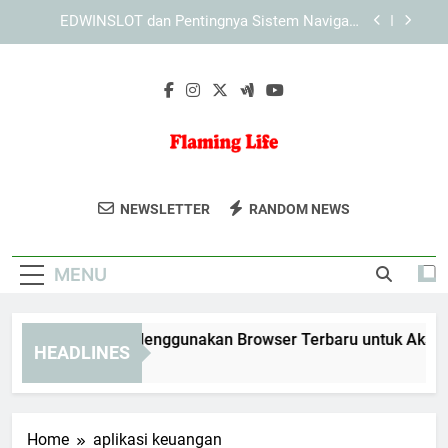
Skip
LEBAH4D dan Pentingnya Sistem Navigasi yang
to
Mudah Dipahami
content
KAYA787 dan Pentingnya Sistem Navigasi yang
Mudah Dipahami
LEBAH4D Login Menggunakan Browser Terbaru
untuk Akses yang Lebih Optimal
EDWINSLOT dan Pentingnya Sistem Navigasi
yang Mudah Dipahami
Flaming Life
Temukan Inspirasi Gaya Hidup Yang
LEBAH4D dan Pentingnya Sistem Navigasi yang
NEWSLETTER
RANDOM NEWS
Mudah Dipahami
Positif Di Flaming Life. Untuk Hidup
KAYA787 dan Pentingnya Sistem Navigasi yang
Yang Lebih Bermakna Dan
Mudah Dipahami
MENU
Menyenangkan.
EBAH4D Login Menggunakan Browser Terbaru untuk Akses ya
HEADLINES
 Weeks Ago
Home
aplikasi keuangan