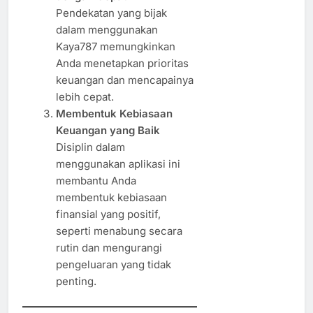
Pendekatan yang bijak
dalam menggunakan
Kaya787 memungkinkan
Anda menetapkan prioritas
keuangan dan mencapainya
lebih cepat.
Membentuk Kebiasaan
Keuangan yang Baik
Disiplin dalam
menggunakan aplikasi ini
membantu Anda
membentuk kebiasaan
finansial yang positif,
seperti menabung secara
rutin dan mengurangi
pengeluaran yang tidak
penting.