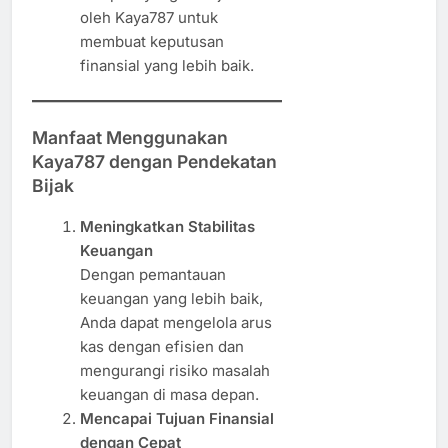
oleh Kaya787 untuk
membuat keputusan
finansial yang lebih baik.
Manfaat Menggunakan
Kaya787 dengan Pendekatan
Bijak
Meningkatkan Stabilitas
Keuangan
Dengan pemantauan
keuangan yang lebih baik,
Anda dapat mengelola arus
kas dengan efisien dan
mengurangi risiko masalah
keuangan di masa depan.
Mencapai Tujuan Finansial
dengan Cepat