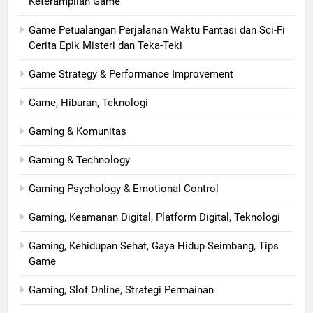
Keterampilan Game
Game Petualangan Perjalanan Waktu Fantasi dan Sci-Fi
Cerita Epik Misteri dan Teka-Teki
Game Strategy & Performance Improvement
Game, Hiburan, Teknologi
Gaming & Komunitas
Gaming & Technology
Gaming Psychology & Emotional Control
Gaming, Keamanan Digital, Platform Digital, Teknologi
Gaming, Kehidupan Sehat, Gaya Hidup Seimbang, Tips
Game
Gaming, Slot Online, Strategi Permainan