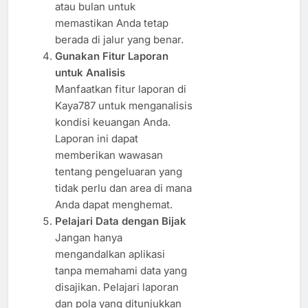
atau bulan untuk
memastikan Anda tetap
berada di jalur yang benar.
Gunakan Fitur Laporan
untuk Analisis
Manfaatkan fitur laporan di
Kaya787 untuk menganalisis
kondisi keuangan Anda.
Laporan ini dapat
memberikan wawasan
tentang pengeluaran yang
tidak perlu dan area di mana
Anda dapat menghemat.
Pelajari Data dengan Bijak
Jangan hanya
mengandalkan aplikasi
tanpa memahami data yang
disajikan. Pelajari laporan
dan pola yang ditunjukkan