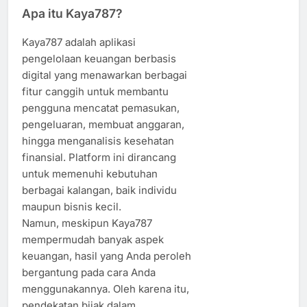
Apa itu Kaya787?
Kaya787 adalah aplikasi
pengelolaan keuangan berbasis
digital yang menawarkan berbagai
fitur canggih untuk membantu
pengguna mencatat pemasukan,
pengeluaran, membuat anggaran,
hingga menganalisis kesehatan
finansial. Platform ini dirancang
untuk memenuhi kebutuhan
berbagai kalangan, baik individu
maupun bisnis kecil.
Namun, meskipun Kaya787
mempermudah banyak aspek
keuangan, hasil yang Anda peroleh
bergantung pada cara Anda
menggunakannya. Oleh karena itu,
pendekatan bijak dalam