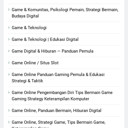
Game & Komunitas, Psikologi Pemain, Strategi Bermain,
Budaya Digital
Game & Teknologi
Game & Teknologi | Edukasi Digital
Game Digital & Hiburan — Panduan Pemula
Game Online / Situs Slot
Game Online Panduan Gaming Pemula & Edukasi
Strategi & Taktik
Game Online Pengembangan Diri Tips Bermain Game
Gaming Strategy Keterampilan Komputer
Game Online, Panduan Bermain, Hiburan Digital
Game Online, Strategi Game, Tips Bermain Game,