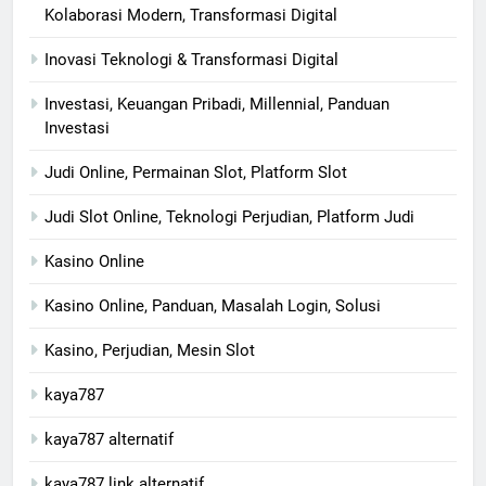
Kolaborasi Modern, Transformasi Digital
Inovasi Teknologi & Transformasi Digital
Investasi, Keuangan Pribadi, Millennial, Panduan
Investasi
Judi Online, Permainan Slot, Platform Slot
Judi Slot Online, Teknologi Perjudian, Platform Judi
Kasino Online
Kasino Online, Panduan, Masalah Login, Solusi
Kasino, Perjudian, Mesin Slot
kaya787
kaya787 alternatif
kaya787 link alternatif