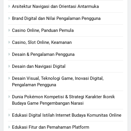
Arsitektur Navigasi dan Orientasi Antarmuka
Brand Digital dan Nilai Pengalaman Pengguna
Casino Online, Panduan Pemula
Casino, Slot Online, Keamanan
Desain & Pengalaman Pengguna
Desain dan Navigasi Digital
Desain Visual, Teknologi Game, Inovasi Digital,
Pengalaman Pengguna
Dunia Pokémon Kompetisi & Strategi Karakter Ikonik
Budaya Game Pengembangan Narasi
Edukasi Digital Istilah Internet Budaya Komunitas Online
Edukasi Fitur dan Pemahaman Platform