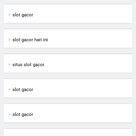
slot gacor
slot gacor hari ini
situs slot gacor
slot gacor
slot gacor