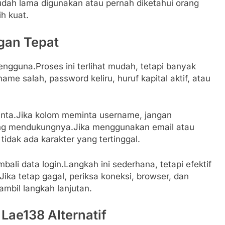
udah lama digunakan atau pernah diketahui orang
ih kuat.
gan Tepat
ngguna.Proses ini terlihat mudah, tetapi banyak
me salah, password keliru, huruf kapital aktif, atau
minta.Jika kolom meminta username, jangan
ng mendukungnya.Jika menggunakan email atau
idak ada karakter yang tertinggal.
li data login.Langkah ini sederhana, tetapi efektif
ika tetap gagal, periksa koneksi, browser, dan
mbil langkah lanjutan.
Lae138 Alternatif