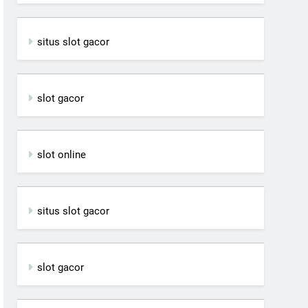
situs slot gacor
slot gacor
slot online
situs slot gacor
slot gacor