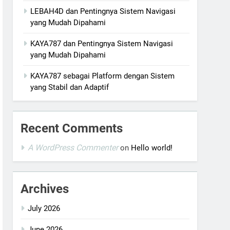
LEBAH4D dan Pentingnya Sistem Navigasi
yang Mudah Dipahami
KAYA787 dan Pentingnya Sistem Navigasi
yang Mudah Dipahami
KAYA787 sebagai Platform dengan Sistem
yang Stabil dan Adaptif
Recent Comments
A WordPress Commenter
on
Hello world!
Archives
July 2026
June 2026