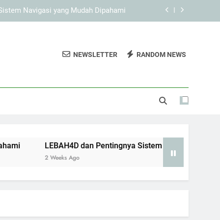
istem Navigasi yang Mudah Dipahami
Sistem Navigasi yang Mudah Dipahami
Sistem Navigasi yang Mudah Dipahami
NEWSLETTER
RANDOM NEWS
baru untuk Akses yang Lebih Optimal
up Yang Lebih Bermakna Dan Menyenangkan.
istem Navigasi yang Mudah Dipahami
Sistem Navigasi yang Mudah Dipahami
Sistem Navigasi yang Mudah Dipahami
LEBAH4D dan Pentingnya Sistem Navigasi yang Mudah Dipah
2 Weeks Ago