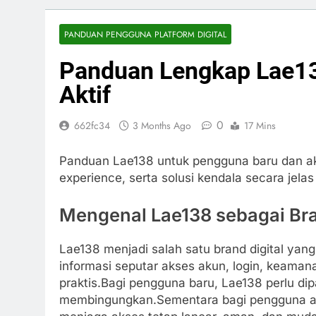
PANDUAN PENGGUNA PLATFORM DIGITAL
Panduan Lengkap Lae13
Aktif
0
662fc34
3 Months Ago
17 Mins
Panduan Lae138 untuk pengguna baru dan ak
experience, serta solusi kendala secara jelas
Mengenal Lae138 sebagai Bra
Lae138 menjadi salah satu brand digital ya
informasi seputar akses akun, login, keama
praktis.Bagi pengguna baru, Lae138 perlu dip
membingungkan.Sementara bagi pengguna akt