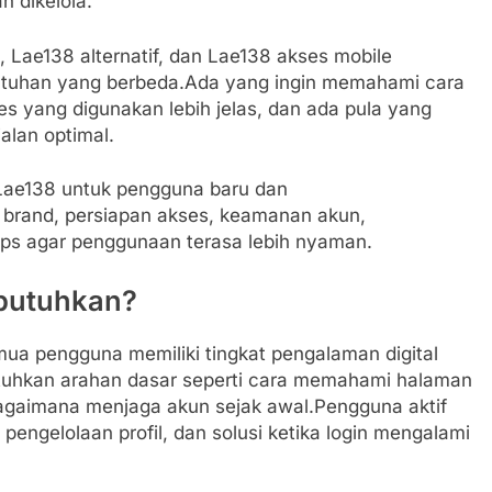
 dikelola.
, Lae138 alternatif, dan Lae138 akses mobile
tuhan yang berbeda.Ada yang ingin memahami cara
s yang digunakan lebih jelas, dan ada pula yang
jalan optimal.
 Lae138 untuk pengguna baru dan
brand, persiapan akses, keamanan akun,
ips agar penggunaan terasa lebih nyaman.
butuhkan?
ua pengguna memiliki tingkat pengalaman digital
uhkan arahan dasar seperti cara memahami halaman
bagaimana menjaga akun sejak awal.Pengguna aktif
pengelolaan profil, dan solusi ketika login mengalami