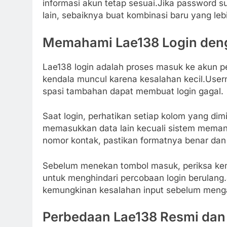
informasi akun tetap sesuai.Jika password s
lain, sebaiknya buat kombinasi baru yang leb
Memahami Lae138 Login den
Lae138 login adalah proses masuk ke akun pe
kendala muncul karena kesalahan kecil.Userna
spasi tambahan dapat membuat login gagal.
Saat login, perhatikan setiap kolom yang di
memasukkan data lain kecuali sistem mema
nomor kontak, pastikan formatnya benar dan t
Sebelum menekan tombol masuk, periksa kemba
untuk menghindari percobaan login berulang.J
kemungkinan kesalahan input sebelum menga
Perbedaan Lae138 Resmi dan 