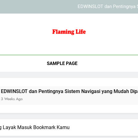
EDWINSLOT dan Pentingnya S
LEBAH4D dan Pentingnya 
KAYA787 dan Pentingnya 
ming Life
LEBAH4D Login Menggunakan Browser Ter
nspirasi Gaya Hidup Yang Positif Di Flaming Life. Untuk Hid
EDWINSLOT dan Pentingnya S
SAMPLE PAGE
LEBAH4D dan Pentingnya 
KAYA787 dan Pentingnya 
dan Pentingnya Sistem Navigasi yang Mudah Dipahami
ng Layak Masuk Bookmark Kamu