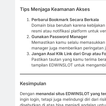
Tips Menjaga Keamanan Akses
Perbarui Bookmark Secara Berkala
Domain bisa berubah karena kebijakan
resmi atau notifikasi platform untuk ve
Gunakan Password Manager
Memastikan kamu selalu memasukkan da
manager juga memberikan peringatan ji
Jangan Asal Klik Link dari Grup atau F
Pastikan tautan yang kamu terima bera
tampilan EDWINSLOT untuk mengambil
Kesimpulan
Dengan
menandai situs EDWINSLOT yang te
ingin login, tetapi juga melindungi diri dari 
disebutkan di atas bisa menjadi andalan unt