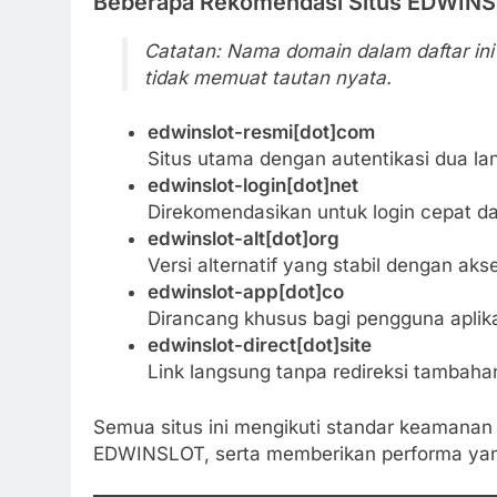
Beberapa Rekomendasi Situs EDWINS
Catatan: Nama domain dalam daftar ini
tidak memuat tautan nyata.
edwinslot-resmi[dot]com
Situs utama dengan autentikasi dua la
edwinslot-login[dot]net
Direkomendasikan untuk login cepat da
edwinslot-alt[dot]org
Versi alternatif yang stabil dengan aks
edwinslot-app[dot]co
Dirancang khusus bagi pengguna aplik
edwinslot-direct[dot]site
Link langsung tanpa redireksi tambah
Semua situs ini mengikuti standar keamanan 
EDWINSLOT, serta memberikan performa yan