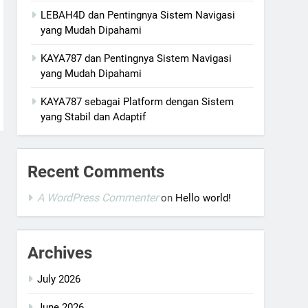
LEBAH4D dan Pentingnya Sistem Navigasi
yang Mudah Dipahami
KAYA787 dan Pentingnya Sistem Navigasi
yang Mudah Dipahami
KAYA787 sebagai Platform dengan Sistem
yang Stabil dan Adaptif
Recent Comments
A WordPress Commenter
on
Hello world!
Archives
July 2026
June 2026