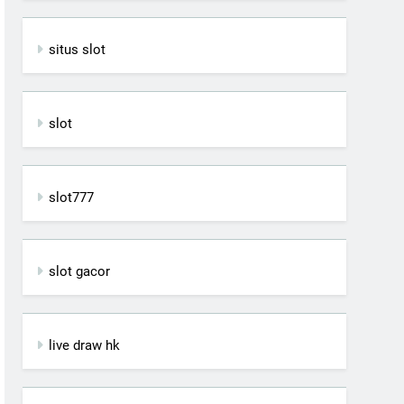
situs slot
slot
slot777
slot gacor
live draw hk