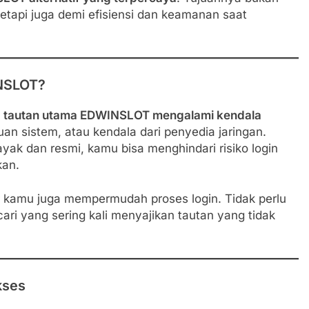
etapi juga demi efisiensi dan keamanan saat
NSLOT?
a
tautan utama EDWINSLOT mengalami kendala
an sistem, atau kendala dari penyedia jaringan.
layak dan resmi, kamu bisa menghindari risiko login
kan.
ser kamu juga mempermudah proses login. Tidak perlu
ari yang sering kali menyajikan tautan yang tidak
kses