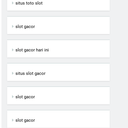
situs toto slot
slot gacor
slot gacor hari ini
situs slot gacor
slot gacor
slot gacor