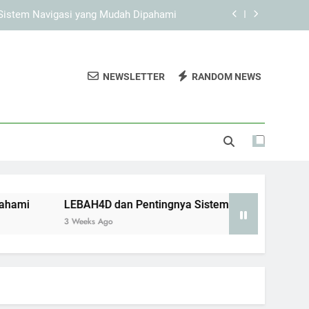
istem Navigasi yang Mudah Dipahami
Sistem Navigasi yang Mudah Dipahami
Sistem Navigasi yang Mudah Dipahami
NEWSLETTER
RANDOM NEWS
baru untuk Akses yang Lebih Optimal
up Yang Lebih Bermakna Dan Menyenangkan.
istem Navigasi yang Mudah Dipahami
Sistem Navigasi yang Mudah Dipahami
Sistem Navigasi yang Mudah Dipahami
LEBAH4D dan Pentingnya Sistem Navigasi yang Mudah Dipa
3 Weeks Ago